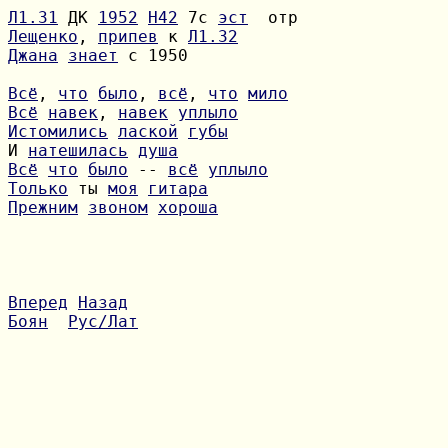
Л1.31
 ДК 
1952
H42
 7с 
эст
Лещенко
, 
припев
 к 
Л1.32
Джана
знает
 с 1950

Всё
, 
что
было
, 
всё
, 
что
мило
Всё
навек
, 
навек
уплыло
Истомились
лаской
губы
И 
натешилась
душа
Всё
что
было
 -- 
всё
уплыло
Только
 ты 
моя
гитара
Прежним
звоном
хороша
Вперед
Назад
Боян
Рус/Лат