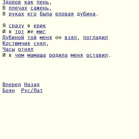
Здоров
как
пень
В 
плечах
сажень
В 
руках
его
была
еловая
дубина
.

Я 
сразу
 в 
крик
И в 
тот
 же 
миг
Дубиной
той
меня
 он 
взял
, 
погладил
Костюмчик
снял
Часы
отнял
И в 
чем
мамаша
родила
меня
оставил
.

Вперед
Назад
Боян
Рус/Лат