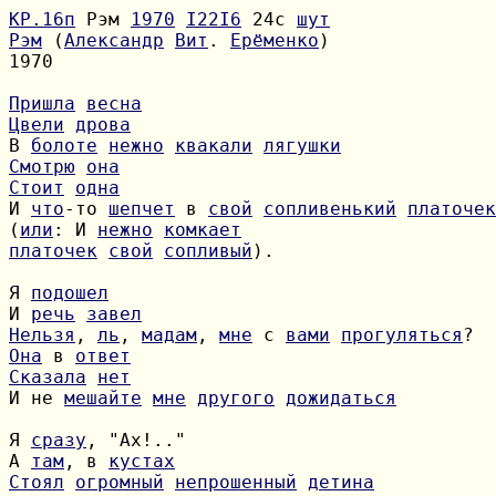
КР.16п
 Рэм 
1970
I22I6
 24с 
шут
Рэм
 (
Александр
Вит
. 
Ерёменко
1970

Пришла
весна
Цвели
дрова
В 
болоте
нежно
квакали
лягушки
Смотрю
она
Стоит
одна
И 
что
-то 
шепчет
 в 
свой
сопливенький
платочек
(
или
: И 
нежно
комкает
платочек
свой
сопливый
).

Я 
подошел
И 
речь
завел
Нельзя
, 
ль
, 
мадам
, 
мне
 с 
вами
прогуляться
Она
 в 
ответ
Сказала
нет
И не 
мешайте
мне
другого
дожидаться
Я 
сразу
А 
там
, в 
кустах
Стоял
огромный
непрошенный
детина