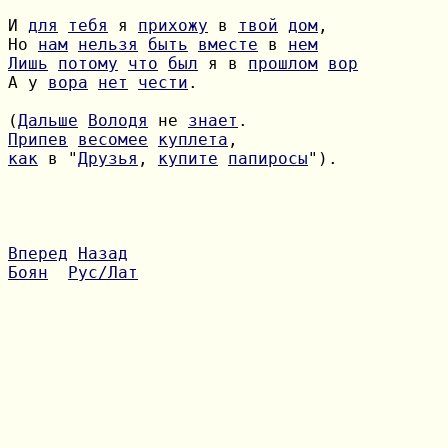
И 
для
тебя
 я 
прихожу
 в 
твой
дом
Но 
нам
нельзя
быть
вместе
 в 
нем
Лишь
потому
что
был
 я в 
прошлом
вор
А у 
вора
нет
чести
.

(
Дальше
Володя
 не 
знает
Припев
весомее
куплета
как
 в "
Друзья
, 
купите
папиросы
").

Вперед
Назад
Боян
Рус/Лат