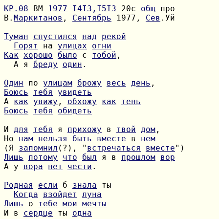
КР.08
 ВМ 
1977
I4I3,I5I3
 20с 
общ
В.
Маркитанов
, 
Сентябрь
 1977, 
Сев
.Уй

Туман
спустился
над
рекой
Горят
 на 
улицах
огни
Как
хорошо
было
 с 
тобой
  А я 
бреду
один
.

Один
 по 
улицам
брожу
весь
день
Боюсь
тебя
увидеть
А 
как
увижу
, 
обхожу
как
тень
Боюсь
тебя
обидеть
И 
для
тебя
 я 
прихожу
 в 
твой
дом
Но 
нам
нельзя
быть
вместе
 в 
нем
(Я 
запомнил
(?), "
встречаться
вместе
Лишь
потому
что
был
 я в 
прошлом
вор
А у 
вора
нет
чести
.

Родная
если
 б 
знала
Когда
взойдет
луна
Лишь
 о 
тебе
мои
мечты
И в 
сердце
 ты 
одна