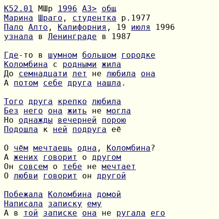
К52.01
 МШр 
1996
A3>
общ
Марина
Шраго
, 
студентка
Пало
Алто
, 
Калифорния
, 19 
июля
узнала
 в 
Ленинграде
 в 1987

Где
-то в 
шумном
большом
городке
Коломбина
 с 
родными
жила
До 
семнадцати
лет
 не 
любила
она
А 
потом
себе
друга
нашла
.

Того
друга
крепко
любила
Без
него
она
жить
 не 
могла
Но 
однажды
вечерней
порою
Подошла
 к 
ней
подруга
 её

О 
чём
мечтаешь
одна
, 
Коломбина
А 
жених
говорит
 о 
другом
Он 
совсем
 о 
тебе
 не 
мечтает
О 
любви
говорит
 он 
другой
Побежала
Коломбина
домой
Написала
записку
ему
А в 
той
записке
она
 не 
ругала
его