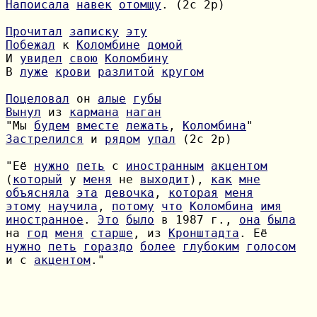
Напоисала
навек
отомщу
. (2с 2р)

Прочитал
записку
эту
Побежал
 к 
Коломбине
домой
И 
увидел
свою
Коломбину
В 
луже
крови
разлитой
кругом
Поцеловал
 он 
алые
губы
Вынул
 из 
кармана
наган
"Мы 
будем
вместе
лежать
, 
Коломбина
Застрелился
 и 
рядом
упал
 (2с 2р)

"Её 
нужно
петь
 с 
иностранным
акцентом
(
который
 у 
меня
 не 
выходит
), 
как
мне
объясняла
эта
девочка
, 
которая
меня
этому
научила
, 
потому
что
Коломбина
имя
иностранное
. 
Это
было
 в 1987 г., 
она
была
на 
год
меня
старше
, из 
Кронштадта
нужно
петь
гораздо
более
глубоким
голосом
и с 
акцентом
."
