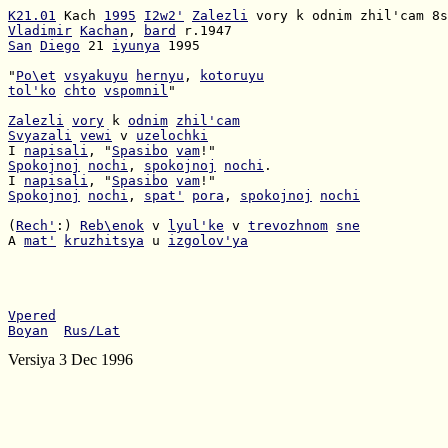
K21.01
 Kach 
1995
I2w2'
Zalezli
Vladimir
Kachan
, 
bard
San
Diego
 21 
iyunya
 1995

"
Po\et
vsyakuyu
hernyu
, 
kotoruyu
tol'ko
chto
vspomnil
"

Zalezli
vory
 k 
odnim
zhil'cam
Svyazali
vewi
 v 
uzelochki
I 
napisali
, "
Spasibo
vam
Spokojnoj
nochi
, 
spokojnoj
nochi
I 
napisali
, "
Spasibo
vam
Spokojnoj
nochi
, 
spat'
pora
, 
spokojnoj
nochi
(
Rech'
:) 
Reb\enok
 v 
lyul'ke
 v 
trevozhnom
sne
A 
mat'
kruzhitsya
 u 
izgolov'ya
Vpered
Boyan
Rus/Lat
Versiya 3 Dec 1996