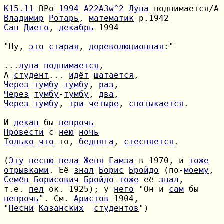
К15.11
 ВРо 
1994
A22A3w^2
Луна
Владимир
Ротарь
, 
математик
Сан
Диего
, 
декабрь
 1994

"Ну, 
это
старая
, 
дореволюционная
:"

...
луна
поднимается
А 
студент
... 
идёт
шатается
Через
тумбу
-
тумбу
, 
раз
Через
тумбу
-
тумбу
, 
два
Через
тумбу
, 
три
-
четыре
, 
спотыкается
.

И 
декан
 бы 
непрочь
Провести
 с 
нею
ночь
Только
что
-то, 
бедняга
, 
стесняется
.

(
Эту
песню
пела
Женя
Гамза
 в 1970, и 
тоже
отрывками
. Её 
знал
Борис
Бройдо
 (по-
моему
Семён
Борисович
Бройдо
тоже
 её 
знал
т.е. 
пел
 ок. 1925); у 
него
 "Он и 
сам
непрочь
". См. 
Аристов
"
Песни
Казанских
студентов
")
