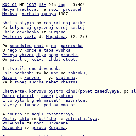
K09.01
 NF 
1987
H5=
 24s 
lag
Nadya
Fradkova
, na 
svoih
provodah
Moskva
, 
nachalo
iyunya
 1987

Shel
stolypin
 po 
central'noj
vetke
Za 
kolyuchej
gryaznoj
seroj
setkoj
Ehala
devchonka
 iz 
Kurgana
Pyaterik
vezla
 do 
Magadana
. (2s 2r)

Po 
sosedstvu
ehal
 s 
nej
parnishka
U 
nego
 v 
konce
e`tapa
vyshka
Pesnya
zhizni
dlya
nego
propeta
On 
pisal
 ej 
ksivy
, 
zhdal
otveta
.

I 
otvetila
emu
devchonka
Esli
hochesh'
 ty ko 
mne
 na 
shkonku
Govori
 s 
konvoem
 - ya 
soglasna
Ya k 
tvoej
sud'be
nebezuchastna
.

Chetvertak
konvoyu
bystro
kinul
(
po\et
zamedlyaya
, po 
sl
Dveri
otvoril
 k 
svoej
lyubimoj
E`to
bylo
 b 
greh
nazvat'
razvratom
Sl\ezy
 i 
lyubov'
pod
avtomatom
.

A 
nautro
 ne 
mogli
rasstat'sya
Znali
, 
chto
 im 
bol'she
 ne 
vstrechat'sya
Polyubila
 za 
noch'
urkagana
Devushka
 iz 
goroda
Kurgana
.
