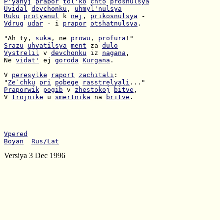
P'yanyj
prapor
tol'ko
chto
prosnulsya
Uvidal
devchonku
, 
uhmyl'nulsya
Ruku
protyanul
 k 
nej
, 
prikosnulsya
Vdrug
udar
 - i 
prapor
otshatnulsya
.

"Ah ty, 
suka
, ne 
prowu
, 
profura
Srazu
uhvatilsya
ment
 za 
dulo
Vystrelil
 v 
devchonku
 iz 
nagana
Ne 
vidat'
 ej 
goroda
Kurgana
.

V 
peresylke
raport
zachitali
"
Ze`chku
pri
pobege
rasstrelyali
Praporwik
pogib
 v 
zhestokoj
bitve
V 
trojnike
 u 
smertnika
 na 
britve
.

Vpered
Boyan
Rus/Lat
Versiya 3 Dec 1996