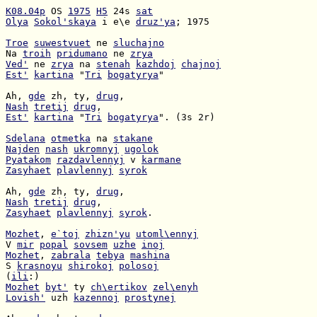
K08.04p
 OS 
1975
H5
 24s 
sat
Olya
Sokol'skaya
 i e\e 
druz'ya
; 1975

Troe
suwestvuet
 ne 
sluchajno
Na 
troih
pridumano
 ne 
zrya
Ved'
 ne 
zrya
 na 
stenah
kazhdoj
chajnoj
Est'
kartina
 "
Tri
bogatyrya
"

Ah, 
gde
 zh, ty, 
drug
Nash
tretij
drug
Est'
kartina
 "
Tri
bogatyrya
". (3s 2r)

Sdelana
otmetka
 na 
stakane
Najden
nash
ukromnyj
ugolok
Pyatakom
razdavlennyj
 v 
karmane
Zasyhaet
plavlennyj
syrok
Ah, 
gde
 zh, ty, 
drug
Nash
tretij
drug
Zasyhaet
plavlennyj
syrok
.

Mozhet
, 
e`toj
zhizn'yu
utoml\ennyj
V 
mir
popal
sovsem
uzhe
inoj
Mozhet
, 
zabrala
tebya
mashina
S 
krasnoyu
shirokoj
polosoj
(
ili
Mozhet
byt'
 ty 
ch\ertikov
zel\enyh
Lovish'
 uzh 
kazennoj
prostynej