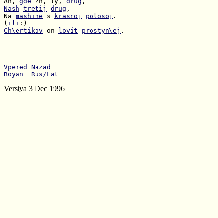
Ah, 
gde
 zh, ty, 
drug
Nash
tretij
drug
Na 
mashine
 s 
krasnoj
polosoj
(
ili
Ch\ertikov
 on 
lovit
prostyn\ej
.

Vpered
Nazad
Boyan
Rus/Lat
Versiya 3 Dec 1996