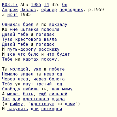
К03.17
 АПв 
1985
I4
 32с 
бл
Андрей
Павлов
, 
офицер
подводник
3 
июня
 1985

Однажды
брёл
 я по 
вокзалу
Ко 
мне
цыганка
подошла
Давай
тебе
 я 
погадаю
Туза
крестового
взяла
Давай
тебе
 я 
погадаю
И 
путь
-
дорогу
расскажу
И 
всё
что
было
 и 
что
будет
Тебе
 на 
картах
покажу
.

Ты 
молодой
, 
уже
 в 
побеге
Немало
видел
 ты 
невзгод
Через
леса
, 
через
болота
Тебя
 уж 
ищут
третий
год
Свободу
любишь
 ты, 
как
маму
А 
может
быть
, 
ещё
сильней
Так
жди
крестового
удара
(в 
рифму
, "
крестовую
 ты 
даму
И 
закурить
дай
поскорей
.
