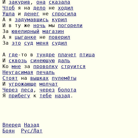
И 
закурив
, 
она
сказала
Чтоб
 я на 
дело
 не 
ходил
Ушла
 и 
денег
 не 
спросила
А я 
задумавшись
курил
И в ту же 
ночь
 мы 
погорели
За 
ювелирный
магазин
А я 
цыганке
 не 
поверил
За 
это
суд
меня
судил
А 
где
-то в 
тундре
плачет
птица
И 
сквозь
синеющую
даль
Ко 
мне
 за 
проволку
струится
Неугасимая
печаль
Стоят
 на 
вышках
пулемёты
И 
угрожающе
молчат
Через
леса
, 
через
болота
Я 
прибегу
 к 
тебе
назад
.

Вперед
Назад
Боян
Рус/Лат