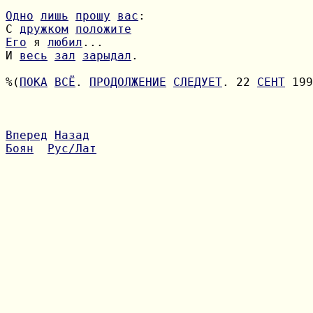
Одно
лишь
прошу
вас
С 
дружком
положите
Его
 я 
любил
И 
весь
зал
зарыдал
.

%(
ПОКА
ВСЁ
. 
ПРОДОЛЖЕНИЕ
СЛЕДУЕТ
. 22 
СЕНТ
 199
Вперед
Назад
Боян
Рус/Лат