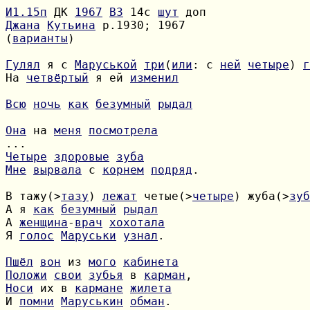
И1.15п
 ДК 
1967
B3
 14с 
шут
Джана
Кутьина
(
варианты
)

Гулял
 я с 
Маруськой
три
(
или
: с 
ней
четыре
) 
г
На 
четвёртый
 я ей 
изменил
Всю
ночь
как
безумный
рыдал
Она
 на 
меня
посмотрела
Четыре
здоровые
зуба
Мне
вырвала
 с 
корнем
подряд
.

В тажу(>
тазу
) 
лежат
 четые(>
четыре
) жуба(>
зуб
А я 
как
безумный
рыдал
А 
женщина
-
врач
хохотала
Я 
голос
Маруськи
узнал
.

Пшёл
вон
 из 
мого
кабинета
Положи
свои
зубья
 в 
карман
Носи
 их в 
кармане
жилета
И 
помни
Маруськин
обман
.
