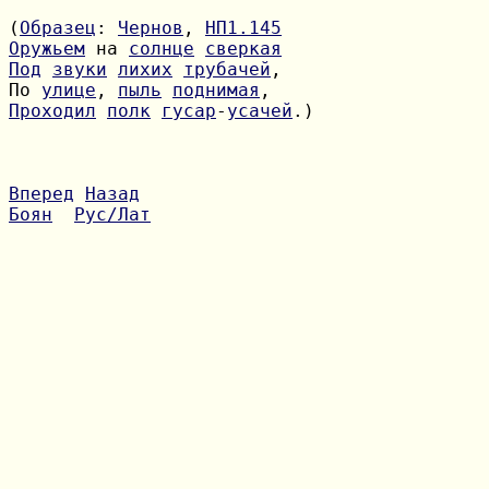
(
Образец
: 
Чернов
, 
НП1.145
Оружьем
 на 
солнце
сверкая
Под
звуки
лихих
трубачей
По 
улице
, 
пыль
поднимая
Проходил
полк
гусар
-
усачей
.)

Вперед
Назад
Боян
Рус/Лат