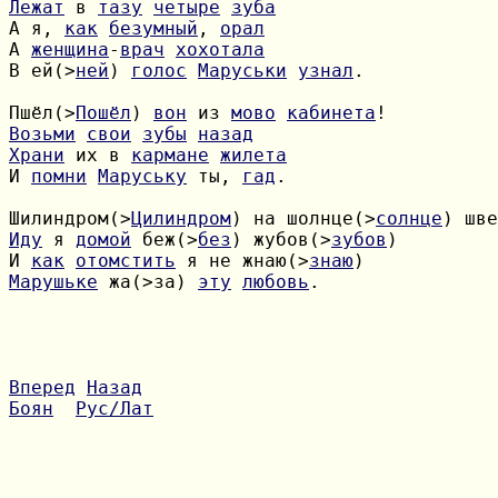
Лежат
 в 
тазу
четыре
зуба
А я, 
как
безумный
, 
орал
А 
женщина
-
врач
хохотала
В ей(>
ней
) 
голос
Маруськи
узнал
.

Пшёл(>
Пошёл
) 
вон
 из 
мово
кабинета
Возьми
свои
зубы
назад
Храни
 их в 
кармане
жилета
И 
помни
Маруську
 ты, 
гад
.

Шилиндром(>
Цилиндром
) на шолнце(>
солнце
) шве
Иду
 я 
домой
 беж(>
без
) жубов(>
зубов
И 
как
отомстить
 я не жнаю(>
знаю
Марушьке
 жа(>за) 
эту
любовь
.

Вперед
Назад
Боян
Рус/Лат