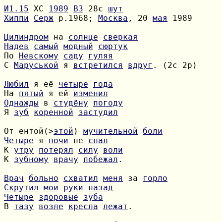
И1.15
 ХС 
1989
B3
 28с 
шут
Хиппи
Серж
 р.1968; 
Москва
, 20 
мая
 1989

Цилиндром
 на 
солнце
сверкая
Надев
самый
модный
сюртук
По 
Невскому
саду
гуляя
С 
Маруськой
 я 
встретился
вдруг
. (2с 2р)

Любил
 я её 
четыре
года
На 
пятый
 я ей 
изменил
Однажды
 в 
студёну
погоду
Я 
зуб
коренной
застудил
От ентой(>
этой
) 
мучительной
боли
Четыре
 я 
ночи
 не 
спал
К 
утру
потерял
силу
воли
К 
зубному
врачу
побежал
.

Врач
больно
схватил
меня
 за 
горло
Скрутил
мои
руки
назад
Четыре
здоровые
зуба
В 
тазу
возле
кресла
лежат
.
