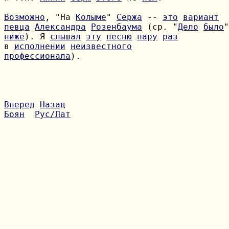
Возможно
, "На 
Колыме
" 
Сержа
 -- 
это
вариант
певца
Александра
Розенбаума
 (ср. "
Дело
было
ниже
). Я 
слышал
эту
песню
пару
раз
в 
исполнении
неизвестного
профессионала
).

Вперед
Назад
Боян
Рус/Лат