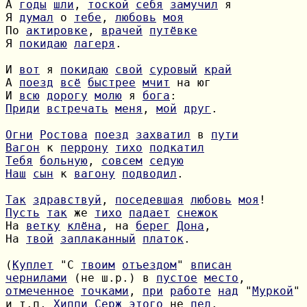
А 
годы
шли
, 
тоской
себя
замучил
Я 
думал
 о 
тебе
, 
любовь
моя
По 
актировке
, 
врачей
путёвке
Я 
покидаю
лагеря
.

И 
вот
 я 
покидаю
свой
суровый
край
А 
поезд
всё
быстрее
мчит
И 
всю
дорогу
молю
 я 
бога
Приди
встречать
меня
, 
мой
друг
.

Огни
Ростова
поезд
захватил
 в 
пути
Вагон
 к 
перрону
тихо
подкатил
Тебя
больную
, 
совсем
седую
Наш
сын
 к 
вагону
подводил
.

Так
здравствуй
, 
поседевшая
любовь
моя
Пусть
так
 же 
тихо
падает
снежок
На 
ветку
клёна
, на 
берег
Дона
На 
твой
заплаканный
платок
.

(
Куплет
 "С 
твоим
отъездом
" 
вписан
чернилами
 (не ш.р.) в 
пустое
место
отмеченное
точками
, 
при
работе
над
 "
Муркой
и т.п. 
Хиппи
Серж
этого
 не 
пел
.
