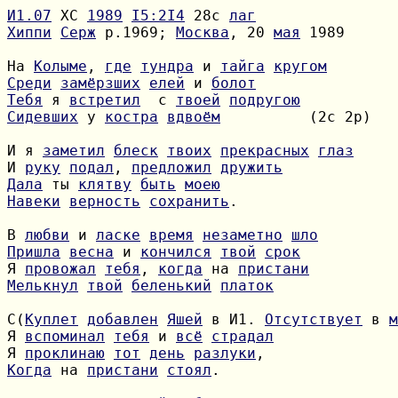
И1.07
 ХС 
1989
I5:2I4
 28с 
лаг
Хиппи
Серж
 р.1969; 
Москва
, 20 
мая
 1989

На 
Колыме
, 
где
тундра
 и 
тайга
кругом
Среди
замёрзших
елей
 и 
болот
Тебя
 я 
встретил
  с 
твоей
подругою
Сидевших
 у 
костра
вдвоём
          (2с 2р)

И я 
заметил
блеск
твоих
прекрасных
глаз
И 
руку
подал
, 
предложил
дружить
Дала
 ты 
клятву
быть
моею
Навеки
верность
сохранить
.

В 
любви
 и 
ласке
время
незаметно
шло
Пришла
весна
 и 
кончился
твой
срок
Я 
провожал
тебя
, 
когда
 на 
пристани
Мелькнул
твой
беленький
платок
С(
Куплет
добавлен
Яшей
 в И1. 
Отсутствует
 в 
м
Я 
вспоминал
тебя
 и 
всё
страдал
Я 
проклинаю
тот
день
разлуки
Когда
 на 
пристани
стоял
.
