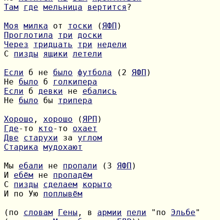
Там
где
мельница
вертится
?

Моя
милка
 от 
тоски
 (
ЯФП
Проглотила
три
доски
Через
тридцать
три
недели
С 
пизды
ящики
летели
Если
 б не 
было
футбола
 (2 
ЯФП
Не 
было
 б 
голкипера
Если
 б 
девки
 не 
ебались
Не 
было
 бы 
трипера
Хорошо
, 
хорошо
 (
ЯРП
Где
-то 
кто
-то 
охает
Две
старухи
 за 
углом
Старика
мудохают
Мы 
ебали
 не 
пропали
 (3 
ЯФП
И 
ебём
 не 
пропадём
С 
пизды
сделаем
корыто
И по Ую 
поплывём
(по 
словам
Гены
, в 
армии
пели
 "по 
Эльбе