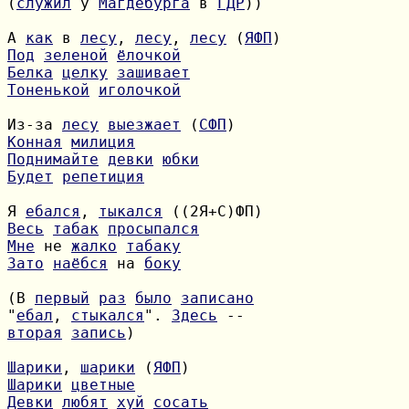
(
служил
 у 
Магдебурга
 в 
ГДР
))

А 
как
 в 
лесу
, 
лесу
, 
лесу
 (
ЯФП
Под
зеленой
ёлочкой
Белка
целку
зашивает
Тоненькой
иголочкой
Из-за 
лесу
выезжает
 (
СФП
Конная
милиция
Поднимайте
девки
юбки
Будет
репетиция
Я 
ебался
, 
тыкался
Весь
табак
просыпался
Мне
 не 
жалко
табаку
Зато
наёбся
 на 
боку
(В 
первый
раз
было
записано
"
ебал
, 
стыкался
". 
Здесь
вторая
запись
)

Шарики
, 
шарики
 (
ЯФП
Шарики
цветные
Девки
любят
хуй
сосать