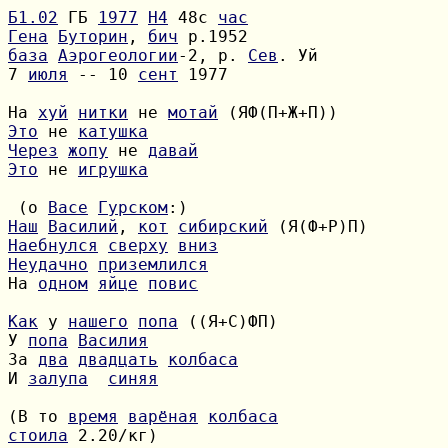
Б1.02
 ГБ 
1977
H4
 48с 
час
Гена
Буторин
, 
бич
база
Аэрогеологии
-2, р. 
Сев
7 
июля
 -- 10 
сент
 1977

На 
хуй
нитки
 не 
мотай
Это
 не 
катушка
Через
жопу
 не 
давай
Это
 не 
игрушка
 (о 
Васе
Гурском
Наш
Василий
, 
кот
сибирский
Наебнулся
сверху
вниз
Неудачно
приземлился
На 
одном
яйце
повис
Как
 у 
нашего
попа
У 
попа
Василия
За 
два
двадцать
колбаса
И 
залупа
синяя
(В то 
время
варёная
колбаса
стоила
 2.20/кг)
