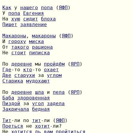
Как
 у 
нашего
попа
 (
ЯФП
У 
попа
Евгения
На 
хую
сидит
блоха
Пишет
заявление
Макароны
, 
макароны
 (
ЯФП
И 
гороху
миска
От 
такого
рациона
Не 
стоит
пиписка
По 
деревне
 мы 
пройдём
 (
ЯРП
Где
-то 
кто
-то 
охает
Две
старухи
 за 
углом
Старика
мудохают
По 
деревне
шла
 и 
пела
 (
ЯРП
Баба
здоровенная
Пиздой
 за 
угол
задела
Закричала
бедная
Тит
-ли по 
тит
-ли (
ЯФП
Поеться
 не 
хотит
Не 
хотится
ль
вам
пройтиться