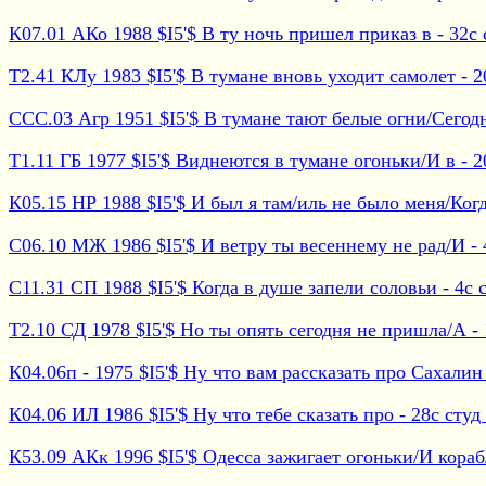
К07.01 АКо 1988 $I5'$ В ту ночь пришел приказ в - 32с с
Т2.41 КЛу 1983 $I5'$ В тумане вновь уходит самолет - 20
ССС.03 Агр 1951 $I5'$ В тумане тают белые огни/Сегодня
Т1.11 ГБ 1977 $I5'$ Виднеются в тумане огоньки/И в - 20
К05.15 НР 1988 $I5'$ И был я там/иль не было меня/Когда
С06.10 МЖ 1986 $I5'$ И ветру ты весеннему не рад/И - 4
С11.31 СП 1988 $I5'$ Когда в душе запели соловьи - 4с с
Т2.10 СД 1978 $I5'$ Но ты опять сегодня не пришла/А - 
К04.06п - 1975 $I5'$ Ну что вам рассказать про Сахалин 
К04.06 ИЛ 1986 $I5'$ Ну что тебе сказать про - 28с студ 
К53.09 АКк 1996 $I5'$ Одесса зажигает огоньки/И корабли