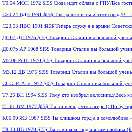
Т0.54 МОП 1972 $I5$ Сюда идет облава с ГПУ/Все гости 
С20.24 ВДВ 1991 $I5$ Так далеко и ты и этот город/В - 2
С23.53 ПВО 1991 $I5$ Теперь служу я в армии Советской
Д0.07 ДЛ 1976 $I5$ Товарищ Сталин вы большой ученый 
Д0.07р АР 1968 $I5$ Товарищ Сталин вы большой ученый
М2.06 РоШ 1970 $I5$ Товарищ Сталин вы большой учены
М3.12 ДВ 1975 $I5$ Товарищ Сталин вы большой ученый
ССС.04 Але 1952 $I5$ Товарищ Сталин вы большой учёны
Т7.26 ВП 1994 $I5$ Тому кто изобрел велосипед/Весь ми
Т1.61 ВМ 1977 $I5$ Ты пишешь,..что лагерь (>По бугорк
К05.09 ЖБ 1987 $I5$ Ты слишком горд а я самолюбива -
Т8.33 НВ 1970 $I5$ Ты слишком горд а я самолюбива (Б