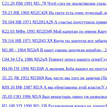
С21.29 ПМ 1991 $I5..7$ Чтоб слез не знали/милые глаза -
Т8.23 НВ 1969 $I52C42$ На свете есть один чудесный лес 
Т8.104 НВ 1971 $I52H1A2$ А счастье подступило прямо
К22.03 МФи 1995 $I52I34$ Мой капитан по имени Карузо
Т8.116 НВ 1971 $I52I43,X$ Когда ты захотела все забыть/
М1.88 - 1964 $I52e$ В нашу гавань заходили корабли - 2
С04.34 СГк 1986 $I52w$ Темнеет пепел нашего огня/Судь
И4.06 ГН 1990 $I53I4$ А мальчик Боба вышел на прогулку
Л1.25 ДК 1952 $I53I6$ Как часто мы того не замечая (Пес
К09.10 НФ 1987 $I5:$ А мы ебем/законы этой власти/У на
Л5.05 СЮ 1996 $I5:$ Был монастырь давно уж развалился
И2.108 УП 1990 $I5:,I3$ Раздавленная кошка на дороге/О