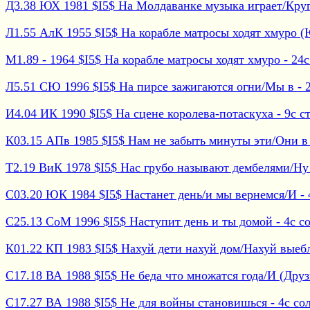
Д3.38 ЮХ 1981 $I5$ На Молдаванке музыка играет/Кругом
Л1.55 АлК 1955 $I5$ На корабле матросы ходят хмуро (Ю
М1.89 - 1964 $I5$ На корабле матросы ходят хмуро - 24с
Л5.51 СЮ 1996 $I5$ На пирсе зажигаются огни/Мы в - 20
И4.04 ИК 1990 $I5$ На сцене королева-потаскуха - 9с сту
К03.15 АПв 1985 $I5$ Нам не забыть минуты эти/Они в -
Т2.19 ВиК 1978 $I5$ Нас грубо называют дембелями/Ну (
С03.20 ЮК 1984 $I5$ Настанет день/и мы вернемся/И - 4
С25.13 СоМ 1996 $I5$ Наступит день и ты домой - 4с со
К01.22 КП 1983 $I5$ Нахуй дети нахуй дом/Нахуй выебли
С17.18 ВА 1988 $I5$ Не беда что множатся года/И (Друзь
С17.27 ВА 1988 $I5$ Не для войны становишься - 4с сол