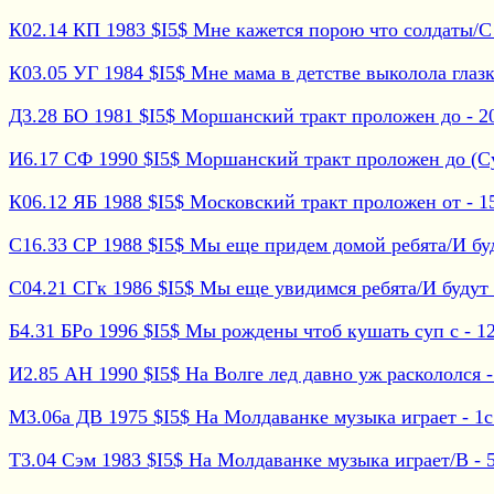
К02.14 КП 1983 $I5$ Мне кажется порою что солдаты/С -
К03.05 УГ 1984 $I5$ Мне мама в детстве выколола глазки 
Д3.28 БО 1981 $I5$ Моршанский тракт проложен до - 20
И6.17 СФ 1990 $I5$ Моршанский тракт проложен до (Сук
К06.12 ЯБ 1988 $I5$ Московский тракт проложен от - 1
С16.33 СР 1988 $I5$ Мы еще придем домой ребята/И буду
С04.21 СГк 1986 $I5$ Мы еще увидимся ребята/И будут -
Б4.31 БРо 1996 $I5$ Мы рождены чтоб кушать суп с - 12с
И2.85 АН 1990 $I5$ На Волге лед давно уж раскололся - 
М3.06а ДВ 1975 $I5$ На Молдаванке музыка играет - 1с 
Т3.04 Сэм 1983 $I5$ На Молдаванке музыка играет/В - 52