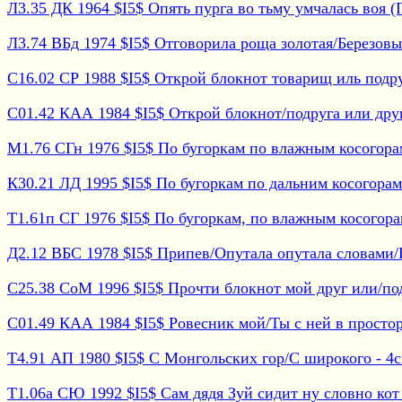
Л3.35 ДК 1964 $I5$ Опять пурга во тьму умчалась воя (П
Л3.74 ВБд 1974 $I5$ Отговорила роща золотая/Березовым
С16.02 СР 1988 $I5$ Открой блокнот товарищ иль подруга
С01.42 КАА 1984 $I5$ Открой блокнот/подруга или друг/
М1.76 СГн 1976 $I5$ По бугоркам по влажным косогорам 
К30.21 ЛД 1995 $I5$ По бугоркам по дальним косогорам 
Т1.61п СГ 1976 $I5$ По бугоркам, по влажным косогорам
Д2.12 ВБС 1978 $I5$ Припев/Опутала опутала словами/И 
С25.38 СоМ 1996 $I5$ Прочти блокнот мой друг или/подр
С01.49 КАА 1984 $I5$ Ровесник мой/Ты с ней в просторн
Т4.91 АП 1980 $I5$ С Монгольских гор/С широкого - 4с 
Т1.06а СЮ 1992 $I5$ Сам дядя Зуй сидит ну словно кот -