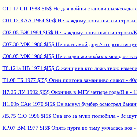
С11.17 СП 1988 $I5$ Не для войны становишься/солдатом
С01.12 КАА 1984 $I5$ Не каждому понятны эти строки - 
С02.05 ВЖ 1984 $I5$ Не каждому понятны/эти строки/Кто
С07.30 МЖ 1986 $I5$ Не плачь мой друг/что розы вянут -
С06.05 МЖ 1986 $I5$ Не сладка жизнь/коль молодость в -
Т8.121а НВ 1971 $I5$ О женщина кто ложь твою измерит 
Т1.08 ГБ 1977 $I5$ Огни притона заманчиво сияют - 40с 
И7.25 ЛУ 1992 $I5$ Окончив в МГУ четыре года/Я в - 11с
И1.09р САн 1970 $I5$ Он вынул бумбер осмотрел бананчи
Л5.75 СЮ 1996 $I5$ Она его за муки полюбила - 3с шут 
КР.07 ВМ 1977 $I5$ Опять пурга во тьму умчалась воя - 2