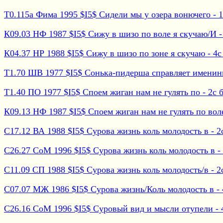
Т0.115а Фима 1995 $I5$ Сидели мы у озера вонючего - 1с
К09.03 НФ 1987 $I5$ Сижу в шизо по воле я скучаю/И - 1
К04.37 НР 1988 $I5$ Сижу в шизо по зоне я скучаю - 4с 
Т1.70 ШВ 1977 $I5$ Сонька-пидерша справляет именины
Т1.40 ПО 1977 $I5$ Споем жиган нам не гулять по - 2с б
К09.13 НФ 1987 $I5$ Споем жиган нам не гулять по воле 
С17.12 ВА 1988 $I5$ Сурова жизнь коль молодость в - 2с
С26.27 СоМ 1996 $I5$ Сурова жизнь коль молодость в - 2
С11.09 СП 1988 $I5$ Сурова жизнь коль молодость/в - 2с
С07.07 МЖ 1986 $I5$ Сурова жизнь/Коль молодость в - 4
С26.16 СоМ 1996 $I5$ Суровый вид и мысли отупели - 4