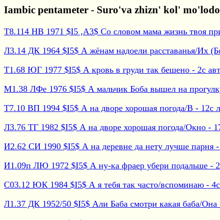
Iambic pentameter - Suro'va zhizn' kol' mo'lodost
Т8.114 НВ 1971 $I5 ,A3$ Со словом мама жизнь твоя пр
Л3.14 ДК 1964 $I5$ А жёнам надоели расставанья/Их (Бо
Т1.68 ЮГ 1977 $I5$ А кровь в груди так бешено - 2с авт
М1.38 ЛФе 1976 $I5$ А мальчик Боба вышел на прогулку 
Т7.10 ВП 1994 $I5$ А на дворе хорошая погода/В - 12с ла
Л3.76 ТГ 1982 $I5$ А на дворе хорошая погода/Окно - 17с
И2.62 СИ 1990 $I5$ А на деревне да нету лучше парня - 
И1.09п ЛЮ 1972 $I5$ А ну-ка фраер убери подальше - 2с
С03.12 ЮК 1984 $I5$ А я тебя так часто/вспоминаю - 4с 
Л1.37 ДК 1952/50 $I5$ Али Баба смотри какая баба/Она -