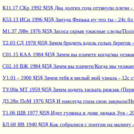
К11.17 СКр 1992 $I5$ Два долгих года оттянули плечи - 2
К53.13 ИСи 1996 $I5$ Зануда Фенька ну что ты - 24с бл 
М1.37 ЛФе 1976 $I5$ Засоса скрыв ужасные следы/Ползет
Т2.03 СД 1978 $I5$ Зачем бродить вдоль голых берегов -
С01.15 КАА 1984 $I5$ Зачем вы плачете когда/мы уезжаем
С02.10 ВЖ 1984 $I5$ Зачем вы плачете/Когда мы уезжаем 
У1.01 - 1900 $I5$ Зачем тебя я милый мой узнала - 12с ст
ТУ.00в МТ 1959 $I5$ Зачем ходить таскать рюкзак (Перва
Д3.28п ПоМ 1976 $I5$ И навсегда глаза свои закрыла/Не 
Т1.06 ШВ 1977 $I5$ Идет гулянка в доме дядьки Зуя - 20
БЛ.68 ЯВ 1940 $I5$ Как собралися с понтом на малину - 