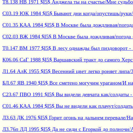
Т8.138 НВ 1971 $I5$ Анджела ты на счастье/Мне судьбой
С03.19 ЮК 1984 $I5$ Бывают дни когда/опустишь/руки/И
С01.35 КАА 1984 $I5$ В Москве была дождливая/погода
С02.03 ВЖ 1984 $I5$ В Москве была дождливая/погода - 
Т0.147 ВМ 1977 $I5$ В лесу однажды был пиздоворот - 1
К06.06 СаГ 1988 $I5$ Варшавский тракт до самого Херсо
Л1.64 АлК 1955 $I5$ Весенний цвет легко роняет липа/За
БЛ.67 ЯВ 1940 $I5$ Все сметено могучим ураганом/И нам
С23.67 ПВО 1991 $I5$ Вы видели девчата как/солдаты - 
С01.46 КАА 1984 $I5$ Вы не видели как плачут/солдаты/
Л3.63 ДК 1976 $I5$ Горит огонь на дальнем перевале/Нам
Л3.76п ЛД 1995 $I5$ Да не сиди с Егоркой до полночи/А 