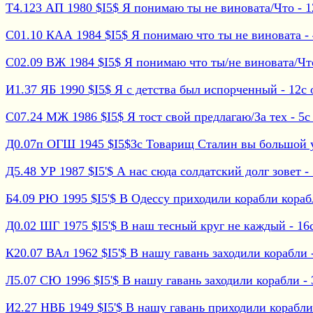
Т4.123 АП 1980 $I5$ Я понимаю ты не виновата/Что - 12
С01.10 КАА 1984 $I5$ Я понимаю что ты не виновата - 4
С02.09 ВЖ 1984 $I5$ Я понимаю что ты/не виновата/Что 
И1.37 ЯБ 1990 $I5$ Я с детства был испорченный - 12с о
С07.24 МЖ 1986 $I5$ Я тост свой предлагаю/За тех - 5с 
Д0.07п ОГШ 1945 $I5$3с Товарищ Сталин вы большой уч
Д5.48 УР 1987 $I5'$ А нас сюда солдатский долг зовет - 
Б4.09 РЮ 1995 $I5'$ В Одессу приходили корабли корабл
Д0.02 ШГ 1975 $I5'$ В наш тесный круг не каждый - 16с 
К20.07 ВАл 1962 $I5'$ В нашу гавань заходили корабли -
Л5.07 СЮ 1996 $I5'$ В нашу гавань заходили корабли - 3
И2.27 НВБ 1949 $I5'$ В нашу гавань приходили корабли 