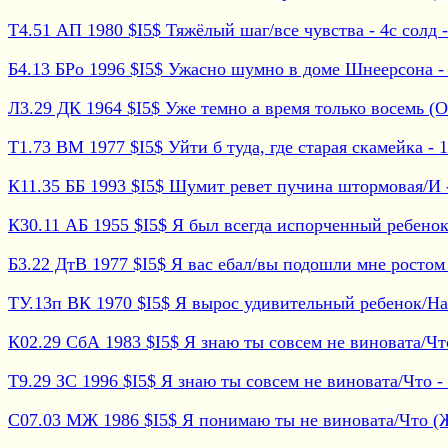
Т4.51 АП 1980 $I5$ Тяжёлый шаг/все чувства - 4с солд -
Б4.13 БРо 1996 $I5$ Ужасно шумно в доме Шнеерсона - 1
Л3.29 ДК 1964 $I5$ Уже темно а время только восемь (Ос
Т1.73 ВМ 1977 $I5$ Уйти б туда, где старая скамейка - 
К11.35 ББ 1993 $I5$ Шумит ревет пучина штормовая/И - 
К30.11 АБ 1955 $I5$ Я был всегда испорченный ребенок -
Б3.22 ДтВ 1977 $I5$ Я вас ебал/вы подошли мне ростом -
ТУ.13п ВК 1970 $I5$ Я вырос удивительный ребенок/На -
К02.29 СбА 1983 $I5$ Я знаю ты совсем не виновата/Что 
Т9.29 ЗС 1996 $I5$ Я знаю ты совсем не виновата/Что - 1
С07.03 МЖ 1986 $I5$ Я понимаю ты не виновата/Что (Жд