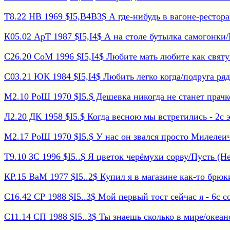
Т8.22 НВ 1969 $I5,B4B3$ А где-нибудь в вагоне-рестора
К05.02 АрТ 1987 $I5,I4$ А на столе бутылка самогонки/Ее
С26.20 СоМ 1996 $I5,I4$ Любите мать любите как святую
С03.21 ЮК 1984 $I5,I4$ Любить легко когда/подруга рядо
М2.10 РоШ 1970 $I5.$ Дешевка никогда не станет прачкой
Л2.20 ДК 1958 $I5.$ Когда весною мы встретились - 2с эс
М2.17 РоШ 1970 $I5.$ У нас он звался просто Милелеич 
Т9.10 ЗС 1996 $I5..$ Я цветок черёмухи сорву/Пусть (Не
КР.15 ВаМ 1977 $I5..2$ Купил я в магазине как-то брюки
С16.42 СР 1988 $I5..3$ Мой первый тост сейчас я - 6с со
С11.14 СП 1988 $I5..3$ Ты знаешь сколько в мире/океанов