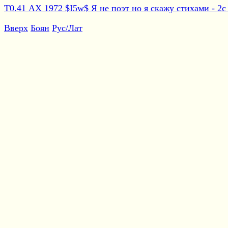
Т0.41 АХ 1972 $I5w$ Я не поэт но я скажу стихами - 2с с
Вверх
Боян
Рус/Лат