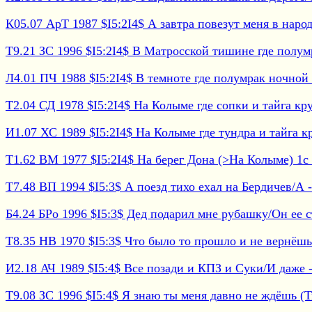
К05.07 АрТ 1987 $I5:2I4$ А завтра повезут меня в народ
Т9.21 ЗС 1996 $I5:2I4$ В Матросской тишине где полумра
Л4.01 ПЧ 1988 $I5:2I4$ В темноте где полумрак ночной - 
Т2.04 СД 1978 $I5:2I4$ На Колыме где сопки и тайга круг
И1.07 ХС 1989 $I5:2I4$ На Колыме где тундра и тайга кру
Т1.62 ВМ 1977 $I5:2I4$ На берег Дона (>На Колыме) 1с 
Т7.48 ВП 1994 $I5:3$ А поезд тихо ехал на Бердичев/А -
Б4.24 БРо 1996 $I5:3$ Дед подарил мне рубашку/Он ее ст
Т8.35 НВ 1970 $I5:3$ Что было то прошло и не вернёшь 
И2.18 АЧ 1989 $I5:4$ Все позади и КПЗ и Суки/И даже - 
Т9.08 ЗС 1996 $I5:4$ Я знаю ты меня давно не ждёшь (Тв