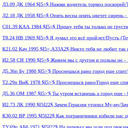
Л3.09 ДК 1964 $I5=$ Нажми водитель тормоз поскорей/Т
Л2.18 ДК 1958 $I5=$ Опять весна опять цветет сирень - 6
С01.39 КАА 1984 $I5=$ Прошу тебя ты только не грусти (
Т8.24 НВ 1969 $I5=$ Я думал это всё пройдет/Пусть (Тебе
К21.02 Кач 1995 $I5=,A33A2$ Никто тебя не любит так к
И2.58 СИ 1990 $I5>$ Живем мы с другом и пользы не - 1
Д5.36п Бу 1980 $I5>'$ Проснешься рано город еще спит/Н
Т2.29п ВиК 1978 $I5>'$ Проснешься рано/Город еще спит
Д5.36 ОМ 1987 $I5>'$ Ты утром встанешь а город еше - 8
И2.73 ЛК 1990 $I5I22$ Зачем Герасим утопил Му-му/Заче
К30.02 ВР 1995 $I5I22$ Как пограничники избили нас обо
ТУ.69п АБб 1971 $I5I22$ На перевал мы шли под рюкзака