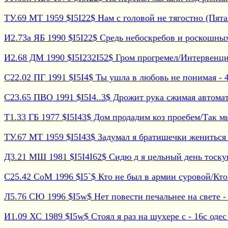
ТУ.69 МТ 1959 $I5I22$ Нам с головой не тягостно (Пятая
И2.73а ЯБ 1990 $I5I22$ Средь небоскребов и роскошных 
И2.68 ДМ 1990 $I5I232I52$ Гром прогремел/Интервенция 
С22.02 ПГ 1991 $I5I4$ Ты ушла в любовь не понимая - 4с
С23.65 ПВО 1991 $I5I4..3$ Дрожит рука сжимая автомат -
Т1.33 ГБ 1977 $I5I43$ Дом продадим коз проебем/Так мы 
ТУ.67 МТ 1959 $I5I43$ Задумал я братишечки жениться (
Д3.21 МШ 1981 $I5I4I62$ Сидю д я цельный день тоскую/
С25.42 СоМ 1996 $I5`$ Кто не был в армии суровой/Кто н
Л5.76 СЮ 1996 $I5w$ Нет повести печальнее на свете - 
И1.09 ХС 1989 $I5w$ Стоял я раз на шухере с - 16с одес 