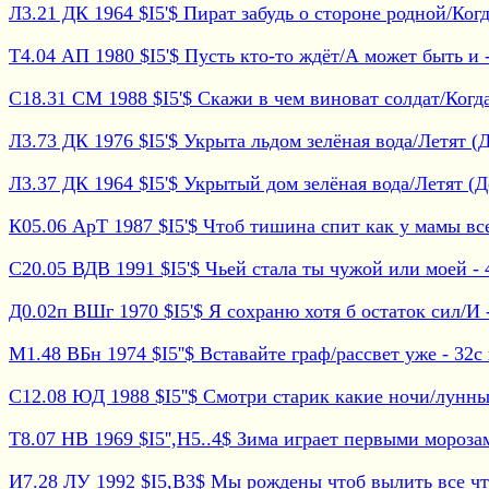
Л3.21 ДК 1964 $I5'$ Пират забудь о стороне родной/Когда
Т4.04 АП 1980 $I5'$ Пусть кто-то ждёт/А может быть и - 
С18.31 СМ 1988 $I5'$ Скажи в чем виноват солдат/Когда 
Л3.73 ДК 1976 $I5'$ Укрыта льдом зелёная вода/Летят (Д
Л3.37 ДК 1964 $I5'$ Укрытый дом зелёная вода/Летят (Де
К05.06 АрТ 1987 $I5'$ Чтоб тишина спит как у мамы все
С20.05 ВДВ 1991 $I5'$ Чьей стала ты чужой или моей - 4
Д0.02п ВШг 1970 $I5'$ Я сохраню хотя б остаток сил/И -
М1.48 ВБн 1974 $I5''$ Вставайте граф/рассвет уже - 32с 
С12.08 ЮД 1988 $I5''$ Смотри старик какие ночи/лунные
Т8.07 НВ 1969 $I5'',H5..4$ Зима играет первыми морозам
И7.28 ЛУ 1992 $I5,B3$ Мы рождены чтоб вылить все что