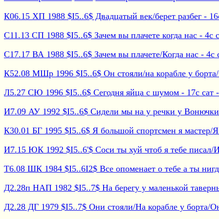
К06.15 ХП 1988 $I5..6$ Двадцатый век/берет разбег - 16
С11.13 СП 1988 $I5..6$ Зачем вы плачете когда нас - 4с с
С17.17 ВА 1988 $I5..6$ Зачем вы плачете/Когда нас - 4с с
К52.08 МШр 1996 $I5..6$ Он стояли/на корабле у борта/
Л5.27 СЮ 1996 $I5..6$ Сегодня яйца с шумом - 17с сат -
И7.09 АУ 1992 $I5..6$ Сидели мы на у речки у Вонючки -
К30.01 БГ 1995 $I5..6$ Я большой спортсмен я мастер/Я -
И7.15 ЮК 1992 $I5..6'$ Соси ты хуй чтоб я тебе писал/И -
Т6.08 ШК 1984 $I5..6I2$ Все опоменает о тебе а ты нигде
Д2.28п НАП 1982 $I5..7$ На берегу у маленькой таверны 
Д2.28 ДГ 1979 $I5..7$ Они стояли/На корабле у борта/Он 