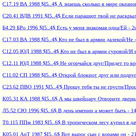
С17.19 ВА 1988 $I5..4$ А знаешь сколько в мире океанов/
С20.41 ВДВ 1991 $I5..4$ Если парашют твой не раскрылс
Б4.29 БРо 1996 $I5..4$ Есть у меня знакомая одна/Ей - 2с
С17.03 ВА 1988 $I5..4$ Кто не был в армии далекой/Не - 
С12.05 ЮД 1988 $I5..4$ Кто не был в армии суровой/И не
С12.11 ЮД 1988 $I5..4$ Не огорчайся друг/Придет то вре
С11.02 СП 1988 $I5..4$ Открой блокнот друг или подруга
С23.62 ПВО 1991 $I5..4'$ Прошу тебя ты не грусти/Прошу
К05.31 КА 1988 $I5..6$ А мы швейцару Отворите двери/Н
Л5.52 СЮ 1996 $I5..6$ В день именин а может быть - 14с
Т0.115 ППм 1983 $I5..6$ В тропическом лесу купил я дачу
К05.01 АрТ 1987 $I5..6$ Вот вырос сын с ворами он - 21