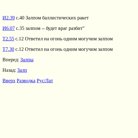
И2.39
с.40 Залпом баллистических ракет
И6.07
с.35 залпом -- будет враг разбит"
Т2.55
с.12 Ответил на огонь одним могучим залпом
Т7.30
с.12 Ответил на огонь одним могучим залпом
Вперед:
Залпы
Назад:
Залп
Вверх
Разводка
Рус/Лат