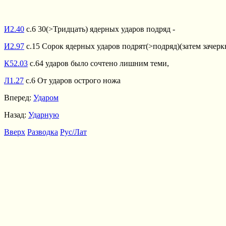
И2.40
с.6 30(>Тридцать) ядерных ударов подряд -
И2.97
с.15 Сорок ядерных ударов подрят(>подряд)(затем зачеркн
К52.03
с.64 ударов было сочтено лишним теми,
Л1.27
с.6 От ударов острого ножа
Вперед:
Ударом
Назад:
Ударную
Вверх
Разводка
Рус/Лат