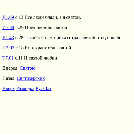
Д1.09
с.13 Все люди бляди, а я святой.
И7.44
с.29 Пред иконою святой
Л1.43
с.28 Такой уж нам приказ отдал святой отец наш бог
П2.02
с.18 Есть хранитель святой
Т7.01
с.11 И святой любви
Вперед:
Святою
Назад:
Святозерских
Вверх
Разводка
Рус/Лат