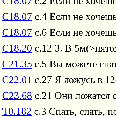
С18.07
с.2 Если не хочешь
С18.07
с.4 Если не хочеш
С18.07
с.6 Если не хочеш
С18.20
с.12 3. В 5м(>пято
С21.35
с.5 Вы можете спа
С22.01
с.27 Я ложусь в 12
С23.68
с.21 Они ложатся 
Т0.182
с.3 Спать, спать, п