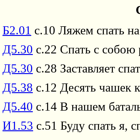
Б2.01
с.10 Ляжем спать на
Д5.30
с.22 Спать с собою
Д5.30
с.28 Заставляет спа
Д5.38
с.12 Десять чашек к
Д5.40
с.14 В нашем батал
И1.53
с.51 Буду спать я, 