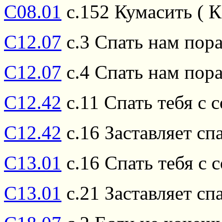
С08.01
с.152 Кумасить ( К,
С12.07
с.3 Спать нам пора
С12.07
с.4 Спать нам пора
С12.42
с.11 Спать тебя с
С12.42
с.16 Заставляет сп
С13.01
с.16 Спать тебя с
С13.01
с.21 Заставляет спа