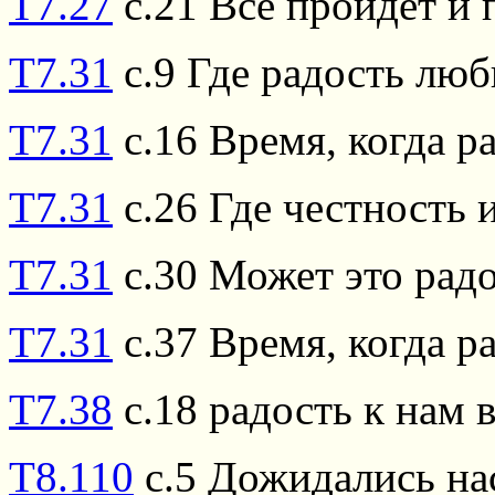
Т7.27
с.21 Все пройдет и 
Т7.31
с.9 Где радость люб
Т7.31
с.16 Время, когда р
Т7.31
с.26 Где честность 
Т7.31
с.30 Может это радо
Т7.31
с.37 Время, когда р
Т7.38
с.18 радость к нам 
Т8.110
с.5 Дожидались нас