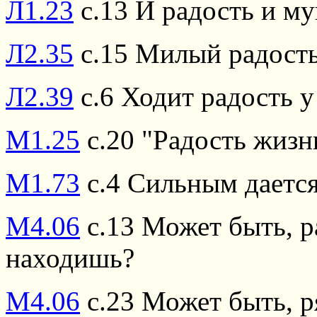
Л1.23
с.13 И радость и му
Л2.35
с.15 Милый радость
Л2.39
с.6 Ходит радость 
М1.25
с.20 "Радость жизн
М1.73
с.4 Сильным дается
М4.06
с.13 Может быть, р
находишь?
М4.06
с.23 Может быть, р