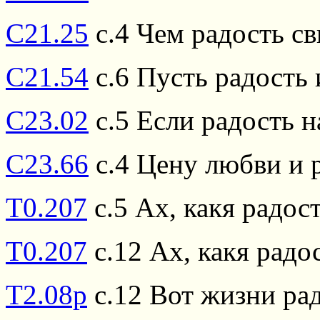
С21.25
с.4 Чем радость с
С21.54
с.6 Пусть радость 
С23.02
с.5 Если радость на
С23.66
с.4 Цену любви и р
Т0.207
с.5 Ах, какя радост
Т0.207
с.12 Ах, какя радо
Т2.08р
с.12 Вот жизни ра