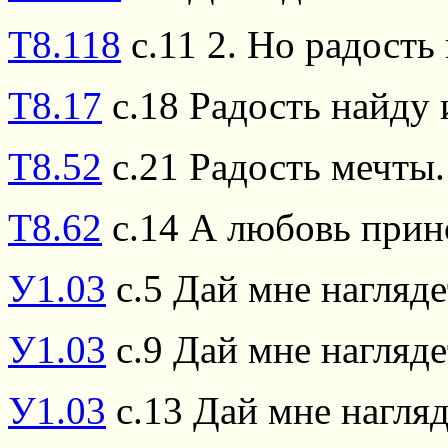
Т8.118
с.11 2. Но радость
Т8.17
с.18 Радость найду 
Т8.52
с.21 Радость мечты.
Т8.62
с.14 А любовь прин
У1.03
с.5 Дай мне наглядет
У1.03
с.9 Дай мне наглядет
У1.03
с.13 Дай мне нагляде