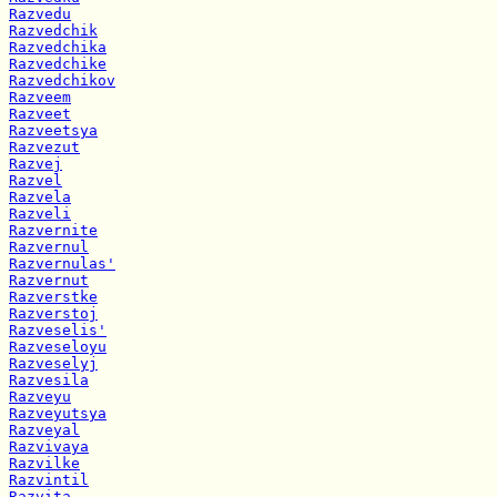
Razvedu
Razvedchik
Razvedchika
Razvedchike
Razvedchikov
Razveem
Razveet
Razveetsya
Razvezut
Razvej
Razvel
Razvela
Razveli
Razvernite
Razvernul
Razvernulas'
Razvernut
Razverstke
Razverstoj
Razveselis'
Razveseloyu
Razveselyj
Razvesila
Razveyu
Razveyutsya
Razveyal
Razvivaya
Razvilke
Razvintil
Razvita