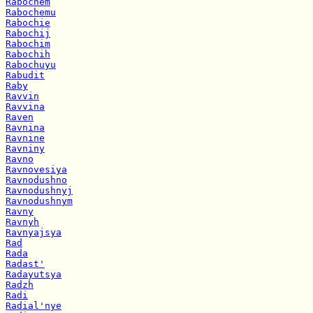
Rabochem
Rabochemu
Rabochie
Rabochij
Rabochim
Rabochih
Rabochuyu
Rabudit
Raby
Ravvin
Ravvina
Raven
Ravnina
Ravnine
Ravniny
Ravno
Ravnovesiya
Ravnodushno
Ravnodushnyj
Ravnodushnym
Ravny
Ravnyh
Ravnyajsya
Rad
Rada
Radast'
Radayutsya
Radzh
Radi
Radial'nye