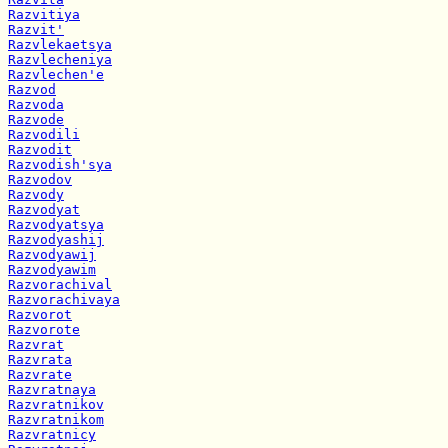
Razvitiya
Razvit'
Razvlekaetsya
Razvlecheniya
Razvlechen'e
Razvod
Razvoda
Razvode
Razvodili
Razvodit
Razvodish'sya
Razvodov
Razvody
Razvodyat
Razvodyatsya
Razvodyashij
Razvodyawij
Razvodyawim
Razvorachival
Razvorachivaya
Razvorot
Razvorote
Razvrat
Razvrata
Razvrate
Razvratnaya
Razvratnikov
Razvratnikom
Razvratnicy