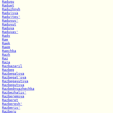
Radugu
Raduet
Raduzhnyh
Radujsya
Radujtes'
Raduyus'
Raduyut
Raduya
Raduyas'
Rady
Rae
Raek
Raem
Raechka
Razh
Raz
Raza
Razbazaril
Razbeg
Razbegalsya
Razbegat'sya
Razbegayutsya
Razbegutsya
Razbednyazhechka
Razbezhalis'
Razberemsya
Razberet
Razberesh'
Razberis'
Razberu