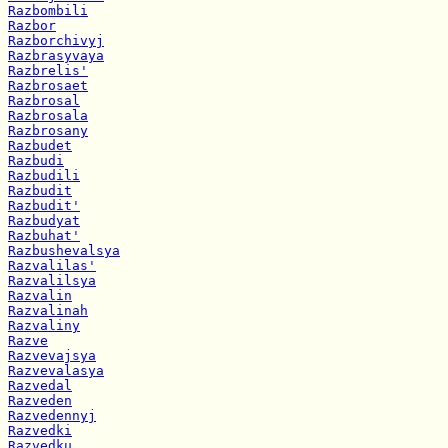
Razbombili
Razbor
Razborchivyj
Razbrasyvaya
Razbrelis'
Razbrosaet
Razbrosal
Razbrosala
Razbrosany
Razbudet
Razbudi
Razbudili
Razbudit
Razbudit'
Razbudyat
Razbuhat'
Razbushevalsya
Razvalilas'
Razvalilsya
Razvalin
Razvalinah
Razvaliny
Razve
Razvevajsya
Razvevalasya
Razvedal
Razveden
Razvedennyj
Razvedki
Razvedku