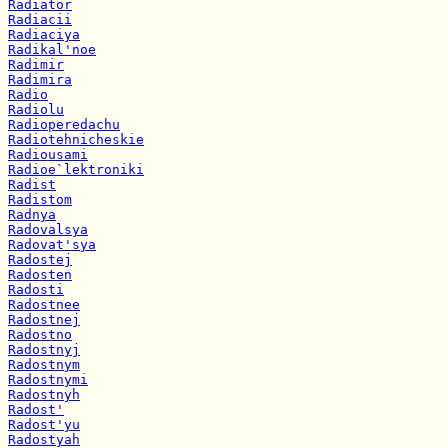
Radiator
Radiacii
Radiaciya
Radikal'noe
Radimir
Radimira
Radio
Radiolu
Radioperedachu
Radiotehnicheskie
Radiousami
Radioe`lektroniki
Radist
Radistom
Radnya
Radovalsya
Radovat'sya
Radostej
Radosten
Radosti
Radostnee
Radostnej
Radostno
Radostnyj
Radostnym
Radostnymi
Radostnyh
Radost'
Radost'yu
Radostyah