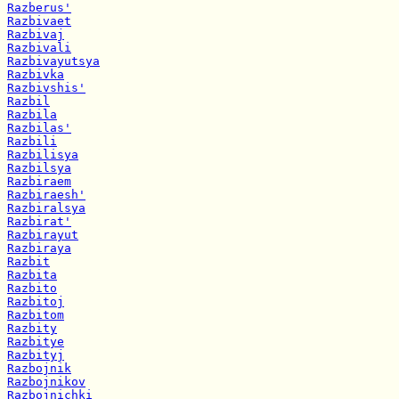
Razberus'
Razbivaet
Razbivaj
Razbivali
Razbivayutsya
Razbivka
Razbivshis'
Razbil
Razbila
Razbilas'
Razbili
Razbilisya
Razbilsya
Razbiraem
Razbiraesh'
Razbiralsya
Razbirat'
Razbirayut
Razbiraya
Razbit
Razbita
Razbito
Razbitoj
Razbitom
Razbity
Razbitye
Razbityj
Razbojnik
Razbojnikov
Razbojnichki