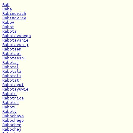
Rab
Raba
Rabinovich
Rabinov'ev
Rabov
Rabot
Rabota
Rabotavshego
Rabotavshie
Rabotavshij
Rabotaem
Rabotaet
Rabotaesh'
Rabotaj
Rabotal
Rabotala
Rabotali
Rabotat'
Rabotayut
Rabotayuwie
Rabote
Rabotnica
Rabotoj
Rabotu
Raboty
Rabochaya
Rabochego
Rabochee
Rabochej