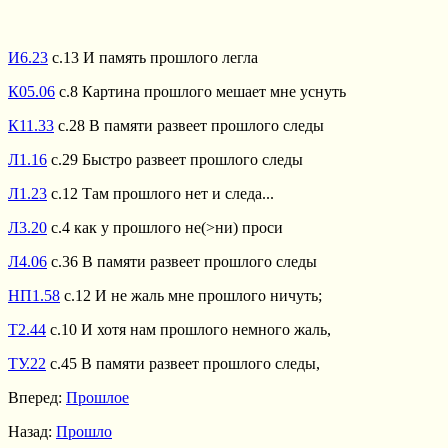
И6.23
с.13 И память прошлого легла
К05.06
с.8 Картина прошлого мешает мне уснуть
К11.33
с.28 В памяти развеет прошлого следы
Л1.16
с.29 Быстро развеет прошлого следы
Л1.23
с.12 Там прошлого нет и следа...
Л3.20
с.4 как у прошлого не(>ни) проси
Л4.06
с.36 В памяти развеет прошлого следы
НП1.58
с.12 И не жаль мне прошлого ничуть;
Т2.44
с.10 И хотя нам прошлого немного жаль,
ТУ.22
с.45 В памяти развеет прошлого следы,
Вперед:
Прошлое
Назад:
Прошло