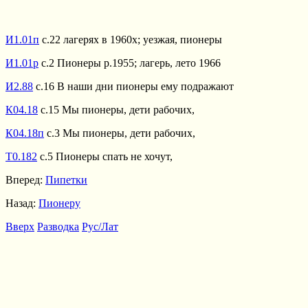
И1.01п
с.22 лагерях в 1960х; уезжая, пионеры
И1.01р
с.2 Пионеры р.1955; лагерь, лето 1966
И2.88
с.16 В наши дни пионеры ему подражают
К04.18
с.15 Мы пионеры, дети рабочих,
К04.18п
с.3 Мы пионеры, дети рабочих,
Т0.182
с.5 Пионеры спать не хочут,
Вперед:
Пипетки
Назад:
Пионеру
Вверх
Разводка
Рус/Лат