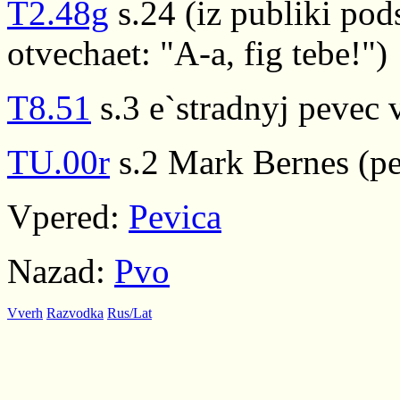
T2.48g
s.24 (iz publiki pod
otvechaet: "A-a, fig tebe!")
T8.51
s.3 e`stradnyj pevec 
TU.00r
s.2 Mark Bernes (pe
Vpered:
Pevica
Nazad:
Pvo
Vverh
Razvodka
Rus/Lat