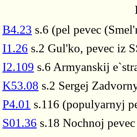
B4.23
s.6 (pel pevec (Smel'
I1.26
s.2 Gul'ko, pevec iz 
I2.109
s.6 Armyanskij e`str
K53.08
s.2 Sergej Zadvorny
P4.01
s.116 (populyarnyj p
S01.36
s.18 Nochnoj pevec 