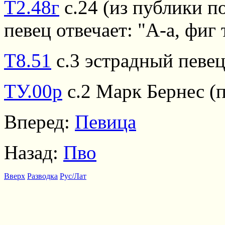
Т2.48г
с.24 (из публики п
певец отвечает: "А-а, фиг 
Т8.51
с.3 эстрадный певец
ТУ.00р
с.2 Марк Бернес (п
Вперед:
Певица
Назад:
Пво
Вверх
Разводка
Рус/Лат