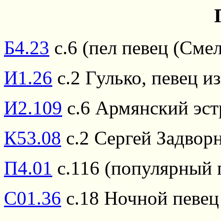
Б4.23
с.6 (пел певец (Сме
И1.26
с.2 Гулько, певец 
И2.109
с.6 Армянский эст
К53.08
с.2 Сергей Задвор
П4.01
с.116 (популярный 
С01.36
с.18 Ночной певец