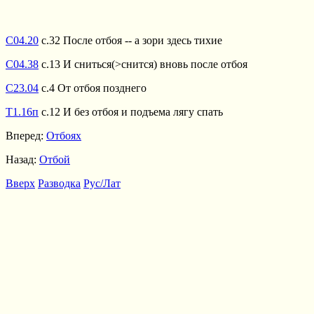
С04.20
с.32 После отбоя -- а зори здесь тихие
С04.38
с.13 И сниться(>снится) вновь после отбоя
С23.04
с.4 От отбоя позднего
Т1.16п
с.12 И без отбоя и подъема лягу спать
Вперед:
Отбоях
Назад:
Отбой
Вверх
Разводка
Рус/Лат