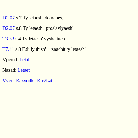
D2.07
s.7 Ty letaesh' do nebes,
D2.07
s.8 Ty letaesh', proslavlyaesh'
T3.33
s.4 Ty letaesh' vyshe tuch
T7.41
s.8 Esli lyubish' -- znachit ty letaesh'
Vpered:
Letal
Nazad:
Letaet
Vverh
Razvodka
Rus/Lat