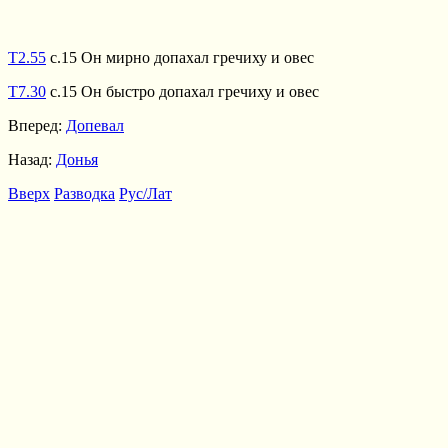
Т2.55
с.15 Он мирно допахал гречиху и овес
Т7.30
с.15 Он быстро допахал гречиху и овес
Вперед:
Допевал
Назад:
Донья
Вверх
Разводка
Рус/Лат