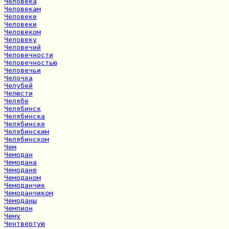
Человека
Человекам
Человеке
Человеки
Человеком
Человеку
Человечий
Человечности
Человечностью
Человечьи
Челочка
Челубей
Челюсти
Челябе
Челябинск
Челябинска
Челябинске
Челябинским
Челябинском
Чем
Чемодан
Чемодана
Чемодане
Чемоданом
Чемоданчик
Чемоданчиком
Чемоданы
Чемпион
Чему
Чентвертую