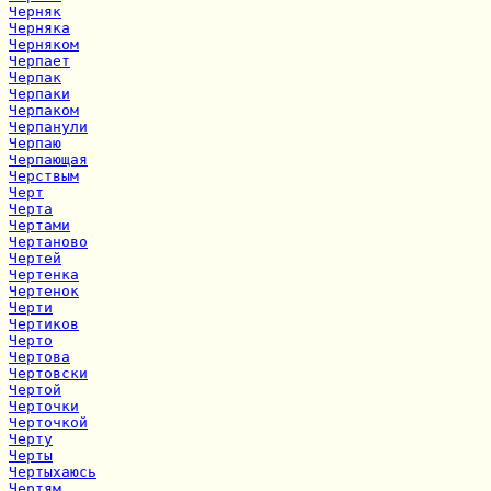
Черняк
Черняка
Черняком
Черпает
Черпак
Черпаки
Черпаком
Черпанули
Черпаю
Черпающая
Черствым
Черт
Черта
Чертами
Чертаново
Чертей
Чертенка
Чертенок
Черти
Чертиков
Черто
Чертова
Чертовски
Чертой
Черточки
Черточкой
Черту
Черты
Чертыхаюсь
Чертям