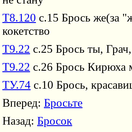
Т8.120
с.15 Брось же(за "ж
кокетство
Т9.22
с.25 Брось ты, Грач
Т9.22
с.26 Брось Кирюха 
ТУ.74
с.10 Брось, красавиц
Вперед:
Бросьте
Назад:
Бросок