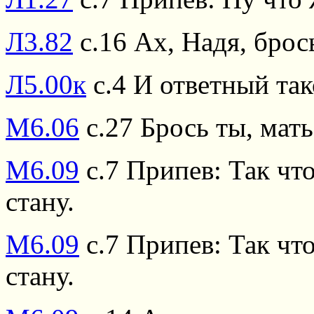
Л3.82
с.16 Ах, Надя, брос
Л5.00к
с.4 И ответный так
М6.06
с.27 Брось ты, мать
М6.09
с.7 Припев: Так что
стану.
М6.09
с.7 Припев: Так что
стану.