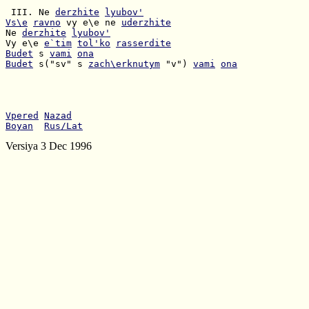
 III. Ne 
derzhite
lyubov'
Vs\e
ravno
 vy e\e ne 
uderzhite
Ne 
derzhite
lyubov'
Vy e\e 
e`tim
tol'ko
rasserdite
Budet
 s 
vami
ona
Budet
 s("sv" s 
zach\erknutym
 "v") 
vami
ona
Vpered
Nazad
Boyan
Rus/Lat
Versiya 3 Dec 1996