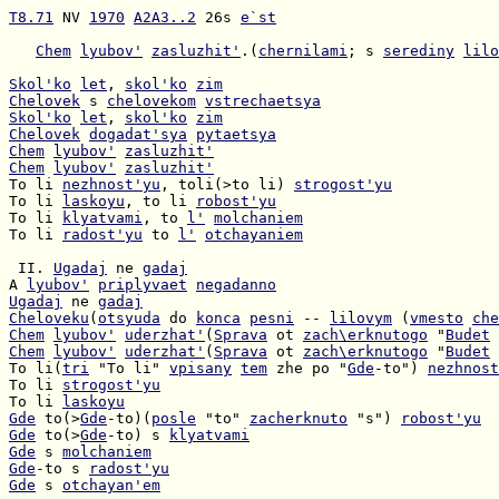
T8.71
 NV 
1970
A2A3..2
 26s 
e`st
Chem
lyubov'
zasluzhit'
.(
chernilami
; s 
serediny
lilo
Skol'ko
let
, 
skol'ko
zim
Chelovek
 s 
chelovekom
vstrechaetsya
Skol'ko
let
, 
skol'ko
zim
Chelovek
dogadat'sya
pytaetsya
Chem
lyubov'
zasluzhit'
Chem
lyubov'
zasluzhit'
To li 
nezhnost'yu
, toli(>to li) 
strogost'yu
To li 
laskoyu
, to li 
robost'yu
To li 
klyatvami
, to 
l'
molchaniem
To li 
radost'yu
 to 
l'
otchayaniem
 II. 
Ugadaj
 ne 
gadaj
A 
lyubov'
priplyvaet
negadanno
Ugadaj
 ne 
gadaj
Cheloveku
(
otsyuda
 do 
konca
pesni
 -- 
lilovym
 (
vmesto
che
Chem
lyubov'
uderzhat'
(
Sprava
 ot 
zach\erknutogo
 "
Budet
 
Chem
lyubov'
uderzhat'
(
Sprava
 ot 
zach\erknutogo
 "
Budet
 
To li(
tri
 "To li" 
vpisany
tem
 zhe po "
Gde
-to") 
nezhnost
To li 
strogost'yu
To li 
laskoyu
Gde
 to(>
Gde
-to)(
posle
 "to" 
zacherknuto
 "s") 
robost'yu
Gde
 to(>
Gde
-to) s 
klyatvami
Gde
 s 
molchaniem
Gde
-to s 
radost'yu
Gde
 s 
otchayan'em