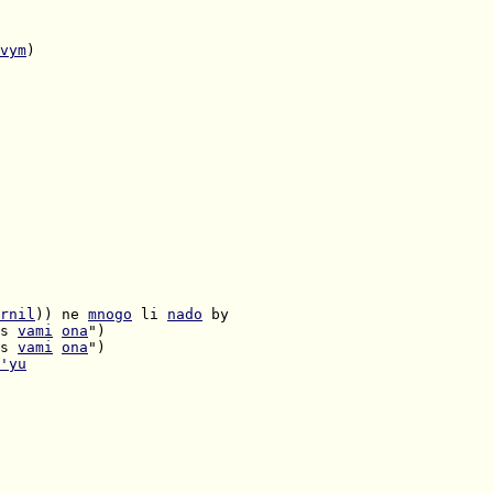
vym
)

rnil
)) ne 
mnogo
 li 
nado
s 
vami
ona
s 
vami
ona
'yu