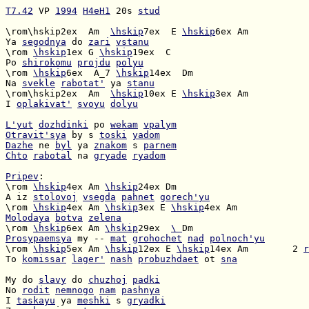
T7.42
 VP 
1994
H4eH1
 20s 
stud
\rom\hskip2ex  Am  
\hskip
7ex  E 
\hskip
Ya 
segodnya
 do 
zari
vstanu
\rom 
\hskip
1ex G 
\hskip
Po 
shirokomu
projdu
polyu
\rom 
\hskip
6ex  A_7 
\hskip
Na 
svekle
rabotat'
 ya 
stanu
\rom\hskip2ex  Am  
\hskip
10ex E 
\hskip
I 
oplakivat'
svoyu
dolyu
L'yut
dozhdinki
 po 
wekam
vpalym
Otravit'sya
 by s 
toski
yadom
Dazhe
 ne 
byl
 ya 
znakom
 s 
parnem
Chto
rabotal
 na 
gryade
ryadom
Pripev
\rom 
\hskip
4ex Am 
\hskip
A iz 
stolovoj
vsegda
pahnet
gorech'yu
\rom 
\hskip
4ex Am 
\hskip
3ex E 
\hskip
Molodaya
botva
zelena
\rom 
\hskip
6ex Am 
\hskip
29ex  
\ 
Prosypaemsya
 my -- 
mat
grohochet
nad
polnoch'yu
\rom 
\hskip
5ex Am 
\hskip
12ex E 
\hskip
14ex Am        2 
r
To 
komissar
lager'
nash
probuzhdaet
 ot 
sna
My do 
slavy
 do 
chuzhoj
padki
No 
rodit
nemnogo
nam
pashnya
I 
taskayu
 ya 
meshki
 s 
gryadki