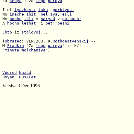
Za 
sebya
 i za 
togo
parnya
I ot 
tyazhesti
takoj
gorblyus'
No 
inache
zhit'
nel'zya
, 
esli
Ne 
hochu
idti
 v 
naryad
 v 
polnoch'
A 
hochu
lezhat'
 i 
pet'
pesni
Chto
 iz 
stolovoj
...

(
Obrazec
: VLP.203, R.
Rozhdestvenskij
M.
Fradkin
 "Za 
togo
parnya
"
Minuta
molchaniya
")

Vpered
Nazad
Boyan
Rus/Lat
Versiya 3 Dec 1996