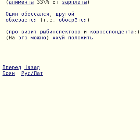
 (
алименты
 33\% от 
зарплаты
)

Один
обоссался
, 
другой
обхезается
 (т.е. 
обосрётся
)

 (
про
визит
рыбинспектора
 и 
корреспондента
 (На 
это
можно
) 
ххуй
положить
Вперед
Назад
Боян
Рус/Лат