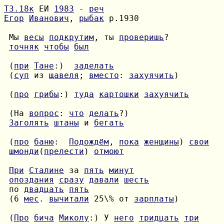
Т3.18к
 ЕИ 
1983
 - 
реч
Егор
Иванович
, 
рыбак
 р.1930

 Мы 
весы
подкрутим
, ты 
проверишь
точняк
чтобы
был
 (
при
Тане
:)  
заделать
 (
суп
 из 
щавеля
; 
вместо
: 
захуячить
)

 (
про
грибы
:) 
туда
картошки
захуячить
 (На 
вопрос
: 
что
делать
Заголять
штаны
 и 
бегать
 (
про
баню
:  
Подождём
, 
пока
женщины
) 
свои
шмонди
(
прелести
) 
отмоют
При
Сталине
 за 
пять
минут
опоздания
сразу
давали
шесть
 по 
двадцать
пять
 (6 
мес
. 
вычитали
 25\% от 
зарплаты
)

 (
Про
бича
Миколу
:) У 
него
тридцать
три