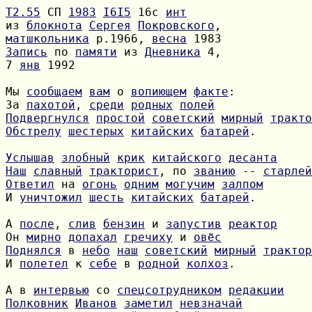
Т2.55
 СП 
1983
I6I5
 16с 
инт
из 
блокнота
Сергея
Покровского
матшкольника
 р.1966, 
весна
Запись
 по 
памяти
 из 
Дневника
7 
янв
 1992

Мы 
сообщаем
вам
 о 
вопиющем
факте
За 
пахотой
, 
среди
родных
полей
Подвергнулся
простой
советский
мирный
тракто
Обстрелу
шестерых
китайских
батарей
.

Услышав
злобный
крик
китайского
десанта
Наш
славный
тракторист
, по 
званию
 -- 
старлей
Ответил
 на 
огонь
одним
могучим
залпом
И 
уничтожил
шесть
китайских
батарей
.

А 
после
, 
слив
бензин
 и 
запустив
реактор
Он 
мирно
допахал
гречиху
 и 
овёс
Поднялся
 в 
небо
наш
советский
мирный
трактор
И 
полетел
 к 
себе
 в 
родной
колхоз
.

А в 
интервью
 со 
спецсотрудником
редакции
Полковник
Иванов
заметил
невзначай