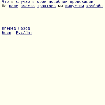
Что
 в 
случае
второй
подобной
провокации
На 
поле
вместо
трактора
 мы 
выпустим
комбайн
.

Вперед
Назад
Боян
Рус/Лат