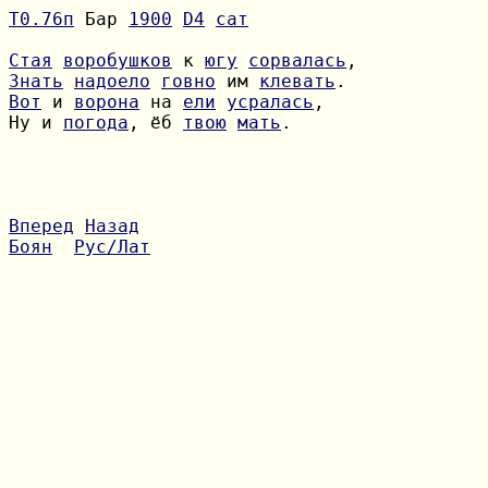
Т0.76п
 Бар 
1900
D4
сат
Стая
воробушков
 к 
югу
сорвалась
Знать
надоело
говно
 им 
клевать
Вот
 и 
ворона
 на 
ели
усралась
Ну и 
погода
, ёб 
твою
мать
.

Вперед
Назад
Боян
Рус/Лат