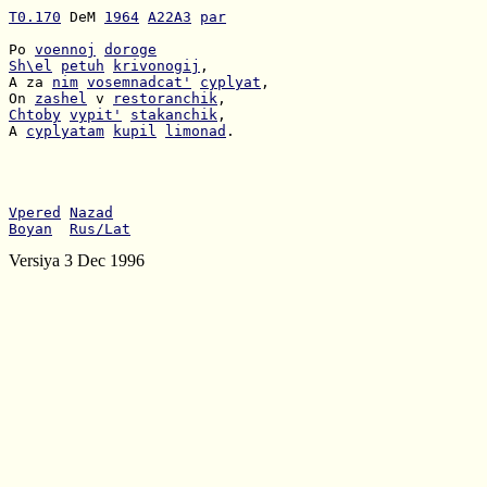
T0.170
 DeM 
1964
A22A3
par
Po 
voennoj
doroge
Sh\el
petuh
krivonogij
A za 
nim
vosemnadcat'
cyplyat
On 
zashel
 v 
restoranchik
Chtoby
vypit'
stakanchik
A 
cyplyatam
kupil
limonad
.

Vpered
Nazad
Boyan
Rus/Lat
Versiya 3 Dec 1996