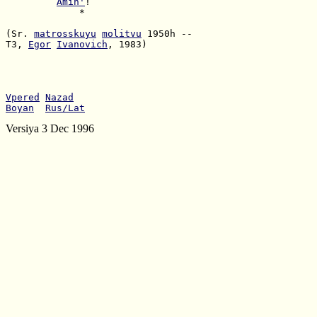
Amin'
             *

(Sr. 
matrosskuyu
molitvu
T3, 
Egor
Ivanovich
, 1983)

Vpered
Nazad
Boyan
Rus/Lat
Versiya 3 Dec 1996