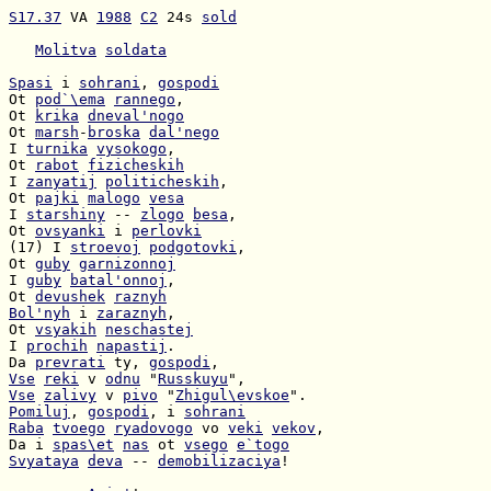
S17.37
 VA 
1988
C2
 24s 
sold
Molitva
soldata
Spasi
 i 
sohrani
, 
gospodi
Ot 
pod`\ema
rannego
Ot 
krika
dneval'nogo
Ot 
marsh
-
broska
dal'nego
I 
turnika
vysokogo
Ot 
rabot
fizicheskih
I 
zanyatij
politicheskih
Ot 
pajki
malogo
vesa
I 
starshiny
 -- 
zlogo
besa
Ot 
ovsyanki
 i 
perlovki
(17) I 
stroevoj
podgotovki
Ot 
guby
garnizonnoj
I 
guby
batal'onnoj
Ot 
devushek
raznyh
Bol'nyh
 i 
zaraznyh
Ot 
vsyakih
neschastej
I 
prochih
napastij
Da 
prevrati
 ty, 
gospodi
Vse
reki
 v 
odnu
 "
Russkuyu
Vse
zalivy
 v 
pivo
 "
Zhigul\evskoe
Pomiluj
, 
gospodi
, i 
sohrani
Raba
tvoego
ryadovogo
 vo 
veki
vekov
Da i 
spas\et
nas
 ot 
vsego
e`togo
Svyataya
deva
 -- 
demobilizaciya
!
