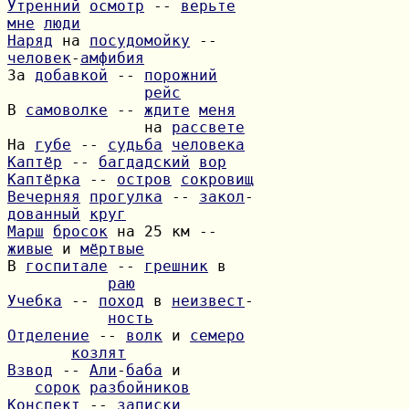
Утренний
осмотр
 -- 
верьте
мне
люди
Наряд
 на 
посудомойку
человек
-
амфибия
За 
добавкой
 -- 
порожний
рейс
В 
самоволке
 -- 
ждите
меня
               на 
рассвете
На 
губе
 -- 
судьба
человека
Каптёр
 -- 
багдадский
вор
Каптёрка
 -- 
остров
сокровищ
Вечерняя
прогулка
 -- 
закол
дованный
круг
Марш
бросок
живые
 и 
мёртвые
В 
госпитале
 -- 
грешник
раю
Учебка
 -- 
поход
 в 
неизвест
ность
Отделение
 -- 
волк
 и 
семеро
козлят
Взвод
 -- 
Али
-
баба
сорок
разбойников
Конспект
 -- 
записки