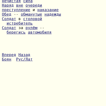
нечистая
сила
Наряд
вне
очереди
преступление
 и 
наказание
Обед
 -- 
обманутые
надежды
Солдат
 в 
столовой
истребитель
Солдат
 за 
рулём
берегись
автомобиля
Вперед
Назад
Боян
Рус/Лат