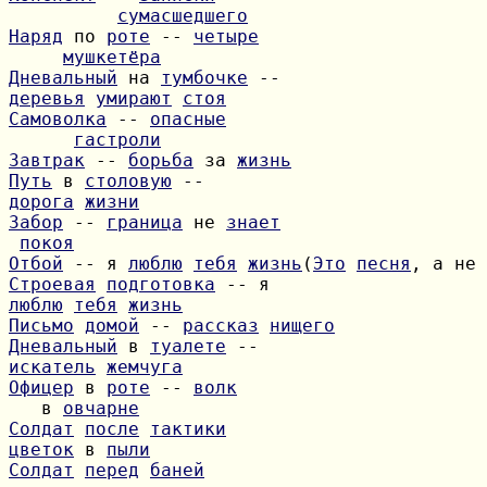
сумасшедшего
Наряд
 по 
роте
 -- 
четыре
мушкетёра
Дневальный
 на 
тумбочке
деревья
умирают
стоя
Самоволка
 -- 
опасные
гастроли
Завтрак
 -- 
борьба
 за 
жизнь
Путь
 в 
столовую
дорога
жизни
Забор
 -- 
граница
 не 
знает
покоя
Отбой
 -- я 
люблю
тебя
жизнь
(
Это
песня
, а не 
Строевая
подготовка
люблю
тебя
жизнь
Письмо
домой
 -- 
рассказ
нищего
Дневальный
 в 
туалете
искатель
жемчуга
Офицер
 в 
роте
 -- 
волк
   в 
овчарне
Солдат
после
тактики
цветок
 в 
пыли
Солдат
перед
баней