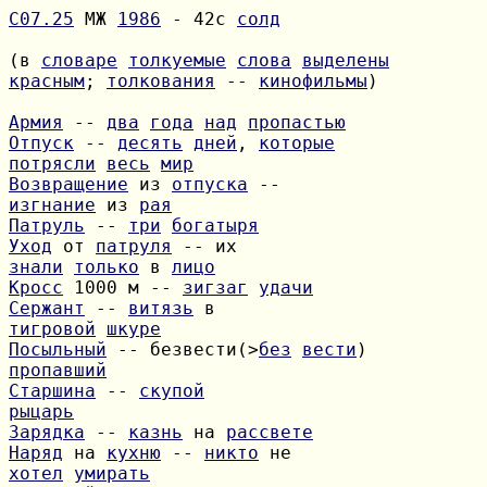
С07.25
 МЖ 
1986
 - 42с 
солд
(в 
словаре
толкуемые
слова
выделены
красным
; 
толкования
 -- 
кинофильмы
)

Армия
 -- 
два
года
над
пропастью
Отпуск
 -- 
десять
дней
, 
которые
потрясли
весь
мир
Возвращение
 из 
отпуска
изгнание
 из 
рая
Патруль
 -- 
три
богатыря
Уход
 от 
патруля
знали
только
 в 
лицо
Кросс
 1000 м -- 
зигзаг
удачи
Сержант
 -- 
витязь
тигровой
шкуре
Посыльный
 -- безвести(>
без
вести
пропавший
Старшина
 -- 
скупой
рыцарь
Зарядка
 -- 
казнь
 на 
рассвете
Наряд
 на 
кухню
 -- 
никто
хотел
умирать