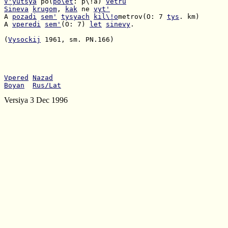
V'yutsya
 po(
po\et
: p\!a) 
vetru
Sineva
krugom
, 
kak
 ne 
vyt'
A 
pozadi
sem'
tysyach
kil\!o
metrov(O: 7 
tys
A 
vperedi
sem'
(O: 7) 
let
sinevy
.

(
Vysockij
 1961, sm. PN.166)

Vpered
Nazad
Boyan
Rus/Lat
Versiya 3 Dec 1996