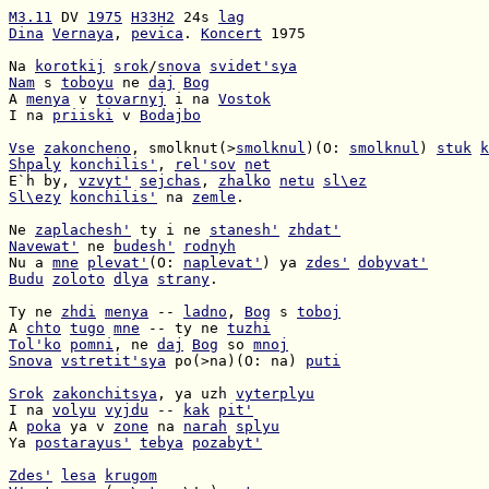
M3.11
 DV 
1975
H33H2
 24s 
lag
Dina
Vernaya
, 
pevica
. 
Koncert
 1975

Na 
korotkij
srok
/
snova
svidet'sya
Nam
 s 
toboyu
 ne 
daj
Bog
A 
menya
 v 
tovarnyj
 i na 
Vostok
I na 
priiski
 v 
Bodajbo
Vse
zakoncheno
, smolknut(>
smolknul
)(O: 
smolknul
) 
stuk
k
Shpaly
konchilis'
, 
rel'sov
net
E`h by, 
vzvyt'
sejchas
, 
zhalko
netu
sl\ez
Sl\ezy
konchilis'
 na 
zemle
.

Ne 
zaplachesh'
 ty i ne 
stanesh'
zhdat'
Navewat'
 ne 
budesh'
rodnyh
Nu a 
mne
plevat'
(O: 
naplevat'
) ya 
zdes'
dobyvat'
Budu
zoloto
dlya
strany
.

Ty ne 
zhdi
menya
 -- 
ladno
, 
Bog
 s 
toboj
A 
chto
tugo
mne
 -- ty ne 
tuzhi
Tol'ko
pomni
, ne 
daj
Bog
 so 
mnoj
Snova
vstretit'sya
 po(>na)(O: na) 
puti
Srok
zakonchitsya
, ya uzh 
vyterplyu
I na 
volyu
vyjdu
 -- 
kak
pit'
A 
poka
 ya v 
zone
 na 
narah
splyu
Ya 
postarayus'
tebya
pozabyt'
Zdes'
lesa
krugom