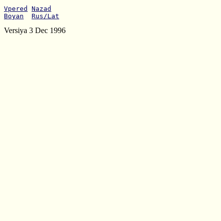
Vpered
Nazad
Boyan
Rus/Lat
Versiya 3 Dec 1996