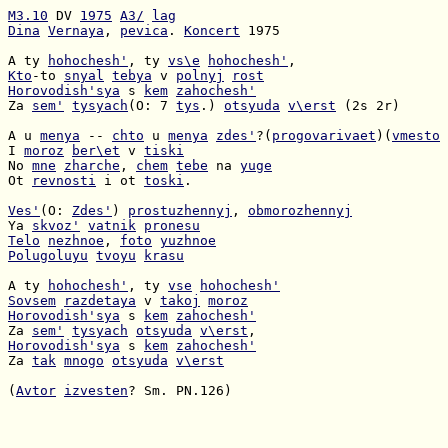
M3.10
 DV 
1975
A3/
lag
Dina
Vernaya
, 
pevica
. 
Koncert
 1975

A ty 
hohochesh'
, ty 
vs\e
hohochesh'
Kto
-to 
snyal
tebya
 v 
polnyj
rost
Horovodish'sya
 s 
kem
zahochesh'
Za 
sem'
tysyach
(O: 7 
tys
.) 
otsyuda
v\erst
 (2s 2r)

A u 
menya
 -- 
chto
 u 
menya
zdes'
?(
progovarivaet
)(
vmesto
I 
moroz
ber\et
 v 
tiski
No 
mne
zharche
, 
chem
tebe
 na 
yuge
Ot 
revnosti
 i ot 
toski
.

Ves'
(O: 
Zdes'
) 
prostuzhennyj
, 
obmorozhennyj
Ya 
skvoz'
vatnik
pronesu
Telo
nezhnoe
, 
foto
yuzhnoe
Polugoluyu
tvoyu
krasu
A ty 
hohochesh'
, ty 
vse
hohochesh'
Sovsem
razdetaya
 v 
takoj
moroz
Horovodish'sya
 s 
kem
zahochesh'
Za 
sem'
tysyach
otsyuda
v\erst
Horovodish'sya
 s 
kem
zahochesh'
Za 
tak
mnogo
otsyuda
v\erst
(
Avtor
izvesten
? Sm. PN.126)
