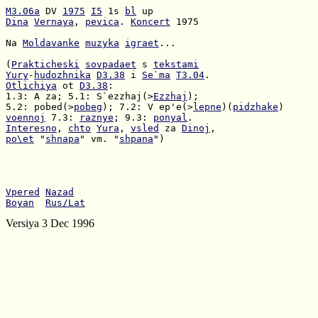
M3.06a
 DV 
1975
I5
 1s 
bl
Dina
Vernaya
, 
pevica
. 
Koncert
 1975

Na 
Moldavanke
muzyka
igraet
...

(
Prakticheski
sovpadaet
 s 
tekstami
Yury
-
hudozhnika
D3.38
 i 
Se`ma
T3.04
Otlichiya
 ot 
D3.38
1.3: A za; 5.1: S`ezzhaj(>
Ezzhaj
5.2: pobed(>
pobeg
); 7.2: V ep'e(>
lepne
)(
pidzhake
voennoj
 7.3: 
raznye
; 9.3: 
ponyal
Interesno
, 
chto
Yura
, 
vsled
 za 
Dinoj
po\et
 "
shnapa
" vm. "
shpana
")

Vpered
Nazad
Boyan
Rus/Lat
Versiya 3 Dec 1996