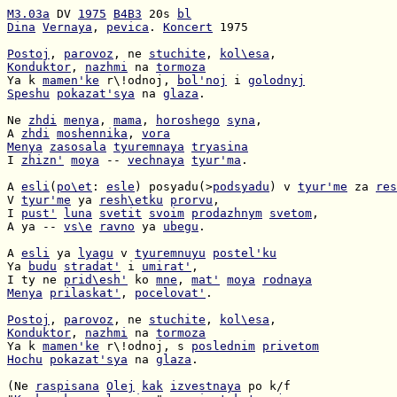
M3.03a
 DV 
1975
B4B3
 20s 
bl
Dina
Vernaya
, 
pevica
. 
Koncert
 1975

Postoj
, 
parovoz
, ne 
stuchite
, 
kol\esa
Konduktor
, 
nazhmi
 na 
tormoza
Ya k 
mamen'ke
 r\!odnoj, 
bol'noj
 i 
golodnyj
Speshu
pokazat'sya
 na 
glaza
.

Ne 
zhdi
menya
, 
mama
, 
horoshego
syna
A 
zhdi
moshennika
, 
vora
Menya
zasosala
tyuremnaya
tryasina
I 
zhizn'
moya
 -- 
vechnaya
tyur'ma
.

A 
esli
(
po\et
: 
esle
) posyadu(>
podsyadu
) v 
tyur'me
 za 
res
V 
tyur'me
 ya 
resh\etku
prorvu
I 
pust'
luna
svetit
svoim
prodazhnym
svetom
A ya -- 
vs\e
ravno
 ya 
ubegu
.

A 
esli
 ya 
lyagu
 v 
tyuremnuyu
postel'ku
Ya 
budu
stradat'
 i 
umirat'
I ty ne 
prid\esh'
 ko 
mne
, 
mat'
moya
rodnaya
Menya
prilaskat'
, 
pocelovat'
.

Postoj
, 
parovoz
, ne 
stuchite
, 
kol\esa
Konduktor
, 
nazhmi
 na 
tormoza
Ya k 
mamen'ke
 r\!odnoj, s 
poslednim
privetom
Hochu
pokazat'sya
 na 
glaza
.

(Ne 
raspisana
Olej
kak
izvestnaya