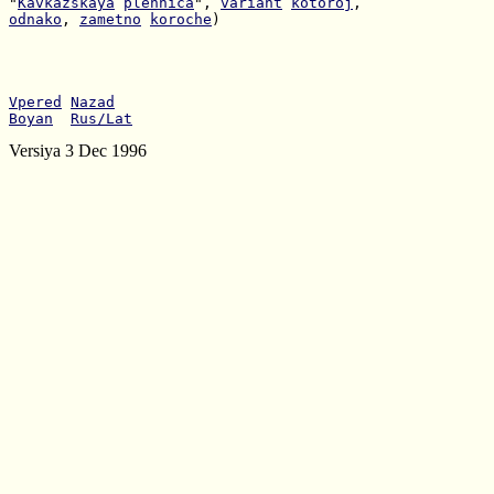
"
Kavkazskaya
plennica
", 
variant
kotoroj
odnako
, 
zametno
koroche
)

Vpered
Nazad
Boyan
Rus/Lat
Versiya 3 Dec 1996