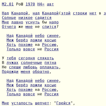
М2.01
 РоШ 
1970
H4=
авт
Над
Канадой
, 
над
Канадой
(
этой
строки
нет
 в 
з
Солнце
низкое
садится
Мне
давно
уснуть
 бы 
надо
Отчего
 же 
мне
 не 
спится
?

Над
Канадой
небо
синее
Меж
берёз
дожди
косые
Хоть
похоже
 на 
Россию
Только
вовсе
 не 
Россия
У 
тебя
сегодня
слякоть
В 
лужах
солнечные
пятна
Не 
спеши
любовь
оплакать
Подожди
меня
обратно
,

Над
Канадой
небо
синее
Меж
берёз
дожди
косые
Хоть
похоже
 на 
Россию
Только
вовсе
 не 
Россия
Мне
усталость
шепчет
: "
Грейся