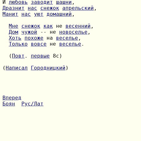
И 
любовь
заводит
шашни
Дразнит
нас
снежок
апрельский
Манит
нас
уют
домашний
,

Мне
снежок
как
 не 
весенний
Дом
чужой
 -- не 
новоселье
Хоть
похоже
 на 
веселье
Только
вовсе
 не 
веселье
.

  (
Повт
. 
первые
 8с)

(
Написал
Городницкий
)

Вперед
Боян
Рус/Лат