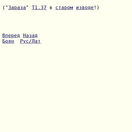
("
Зараза
" 
Т1.37
 в 
старом
изводе
!)

Вперед
Назад
Боян
Рус/Лат