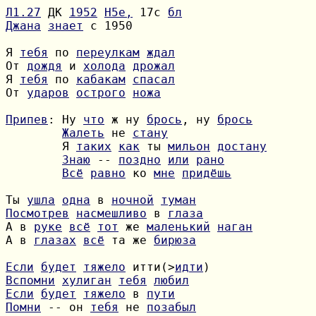
Л1.27
 ДК 
1952
H5e,
 17с 
бл
Джана
знает
 с 1950

Я 
тебя
 по 
переулкам
ждал
От 
дождя
 и 
холода
дрожал
Я 
тебя
 по 
кабакам
спасал
От 
ударов
острого
ножа
Припев
: Ну 
что
 ж ну 
брось
, ну 
брось
Жалеть
 не 
стану
        Я 
таких
как
 ты 
мильон
достану
Знаю
 -- 
поздно
или
рано
Всё
равно
 ко 
мне
придёшь
Ты 
ушла
одна
 в 
ночной
туман
Посмотрев
насмешливо
 в 
глаза
А в 
руке
всё
тот
 же 
маленький
наган
А в 
глазах
всё
 та же 
бирюза
Если
будет
тяжело
 итти(>
идти
Вспомни
хулиган
тебя
любил
Если
будет
тяжело
 в 
пути
Помни
 -- он 
тебя
 не 
позабыл