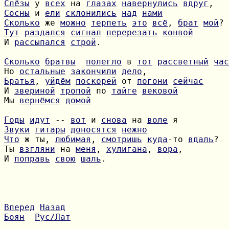
Слёзы
 у 
всех
 на 
глазах
навернулись
вдруг
Сосны
 и 
ели
склонились
над
нами
Сколько
 же 
можно
терпеть
это
всё
, 
брат
мой
Тут
раздался
сигнал
перерезать
конвой
И 
рассыпался
строй
.

Сколько
братвы
полегло
 в 
тот
рассветный
час
Но 
остальные
закончили
дело
Братья
, 
уйдём
поскорей
 от 
погони
сейчас
И 
звериной
тропой
 по 
тайге
вековой
Мы 
вернёмся
домой
Годы
идут
 -- 
вот
 и 
снова
 на 
воле
Звуки
гитары
доносятся
нежно
Что
 ж ты, 
любимая
, 
смотришь
куда
-то 
вдаль
Ты 
взгляни
 на 
меня
, 
хулигана
, 
вора
И 
поправь
свою
шаль
.

Вперед
Назад
Боян
Рус/Лат