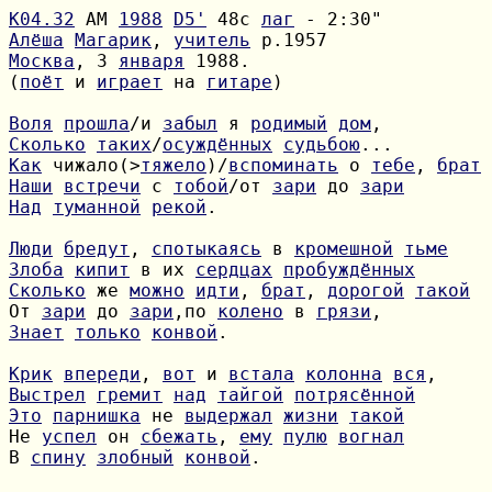
К04.32
 АМ 
1988
D5'
 48с 
лаг
Алёша
Магарик
, 
учитель
Москва
, 3 
января
(
поёт
 и 
играет
 на 
гитаре
)

Воля
прошла
/и 
забыл
 я 
родимый
дом
Сколько
таких
/
осуждённых
судьбою
Как
 чижало(>
тяжело
)/
вспоминать
 о 
тебе
, 
брат
Наши
встречи
 с 
тобой
/от 
зари
 до 
зари
Над
туманной
рекой
.

Люди
бредут
, 
спотыкаясь
 в 
кромешной
тьме
Злоба
кипит
 в их 
сердцах
пробуждённых
Сколько
 же 
можно
идти
, 
брат
, 
дорогой
такой
От 
зари
 до 
зари
,по 
колено
 в 
грязи
Знает
только
конвой
.

Крик
впереди
, 
вот
 и 
встала
колонна
вся
Выстрел
гремит
над
тайгой
потрясённой
Это
парнишка
 не 
выдержал
жизни
такой
Не 
успел
 он 
сбежать
, 
ему
пулю
вогнал
В 
спину
злобный
конвой
.
