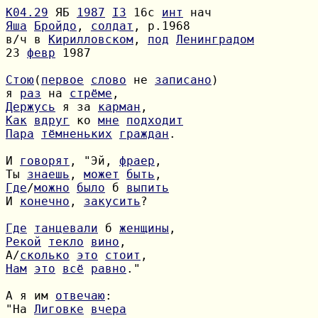
К04.29
 ЯБ 
1987
I3
 16с 
инт
Яша
Бройдо
, 
солдат
в/ч в 
Кирилловском
, 
под
Ленинградом
23 
февр
 1987

Стою
(
первое
слово
 не 
записано
я 
раз
 на 
стрёме
Держусь
 я за 
карман
Как
вдруг
 ко 
мне
подходит
Пара
тёмненьких
граждан
.

И 
говорят
, "Эй, 
фраер
Ты 
знаешь
, 
может
быть
Где
/
можно
было
 б 
выпить
И 
конечно
, 
закусить
?

Где
танцевали
 б 
женщины
Рекой
текло
вино
А/
сколько
это
стоит
Нам
это
всё
равно
."

А я им 
отвечаю
"На 
Лиговке
вчера