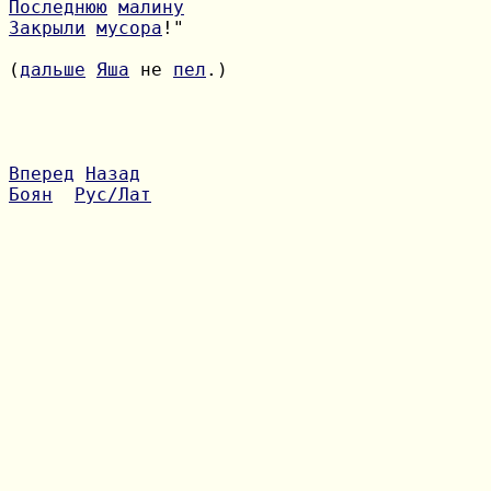
Последнюю
малину
Закрыли
мусора
!"

(
дальше
Яша
 не 
пел
.)

Вперед
Назад
Боян
Рус/Лат