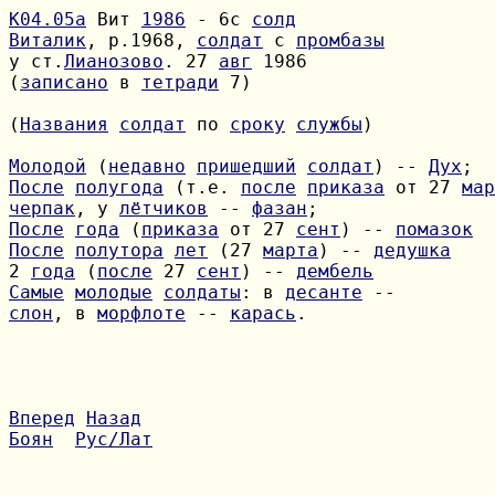
К04.05а
 Вит 
1986
 - 6с 
солд
Виталик
, р.1968, 
солдат
 с 
промбазы
у ст.
Лианозово
. 27 
авг
(
записано
 в 
тетради
 7)

(
Названия
солдат
 по 
сроку
службы
)

Молодой
 (
недавно
пришедший
солдат
) -- 
Дух
После
полугода
 (т.е. 
после
приказа
 от 27 
мар
черпак
, у 
лётчиков
 -- 
фазан
После
года
 (
приказа
 от 27 
сент
) -- 
помазок
После
полутора
лет
 (27 
марта
) -- 
дедушка
2 
года
 (
после
 27 
сент
) -- 
дембель
Самые
молодые
солдаты
: в 
десанте
слон
, в 
морфлоте
 -- 
карась
.

Вперед
Назад
Боян
Рус/Лат