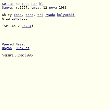
K01.31
 SU 
1983
H32
bl
Sanya
, r.1957. 
Umba
, 12 
noya
 1983

Ah ty 
zona
, 
zona
, 
tri
ryada
kolyuchki
A za 
zonoj
...

(Sr. 4s v 
D5.34
)

Vpered
Nazad
Boyan
Rus/Lat
Versiya 3 Dec 1996