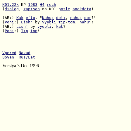
K01.22k
 KP 
1983
H4
rech
(
dialog
, 
zapisan
 na K01 
posle
anekdota
)

(AB:) 
Kak
e`to
, "
Nahuj
deti
, 
nahuj
dom
(
Poni
:) 
Lish'
 by 
vyebli
tip
-
tom
, 
nahuj
(AB:) 
Lish'
 by 
vyebli
, 
kak
(
Poni
:) 
Tip
-
top
!

Vpered
Nazad
Boyan
Rus/Lat
Versiya 3 Dec 1996