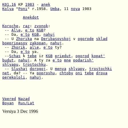
K01.16
 KP 
1983
 - 
anek
Kolya
 "
Poni
" r.1958. 
Umba
, 11 
noya
 1983

Anekdot
Koroche
, 
raz
: 
zvonok
 -- 
Al\e
, 
e`to
KGB
 -- Da, 
e`to
KGB
, 
nahuj
 -- U 
Zhorika
 na 
Deribasovskoj
 v 
ogorode
sklad
boepripasov
zakopan
, 
nahuj
 -- 
Zhorik
, 
al\e
, 
e`to
 -- Da, 
e`to
 --
Schas
 k 
tebe
 iz 
KGB
priedut
, 
ogorod
kopat'
budut
, 
nahuj
. A ty za 
e`to
mne
podarish'
shlyapu
, 
trostochku
 -- 
Slushaj
dorogoj
. U 
menya
shlyapy
, 
trostochki
net
, da? -- Ya 
poproshu
, 
chtoby
oni
tebe
drova
perekololi
, 
nahuj
.

Vpered
Nazad
Boyan
Rus/Lat
Versiya 3 Dec 1996